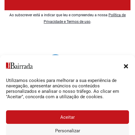
Ao subscrever está a indicar que leu e compreendeu a nossa
Política de
Privacidade e Termos de uso
.
Utilizamos cookies para melhorar a sua experiência de
Siga-nos
O Jornal da Bairrada
navegação, apresentar anúncios ou conteúdos
personalizados e analisar o nosso tráfego. Ao clicar em
Facebook
Contactos
"Aceitar", concorda com a utilização de cookies.
Instagram
Ficha Técnica
YouTube
Estatuto Editorial
Aceitar
Termos e Condições
Personalizar