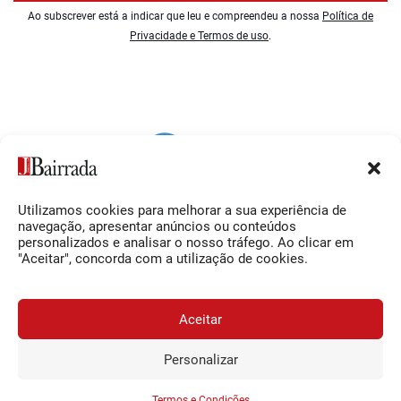
Ao subscrever está a indicar que leu e compreendeu a nossa
Política de
Privacidade e Termos de uso
.
Utilizamos cookies para melhorar a sua experiência de
Siga-nos
O Jornal da Bairrada
navegação, apresentar anúncios ou conteúdos
personalizados e analisar o nosso tráfego. Ao clicar em
Facebook
Contactos
"Aceitar", concorda com a utilização de cookies.
Instagram
Ficha Técnica
YouTube
Estatuto Editorial
Aceitar
Termos e Condições
Personalizar
JORNAL DA BAIRRADA
Assine o
a
Assinar
0,34€
© 2026 Jornal da Bairrada
partir de
/semana
Termos e Condições