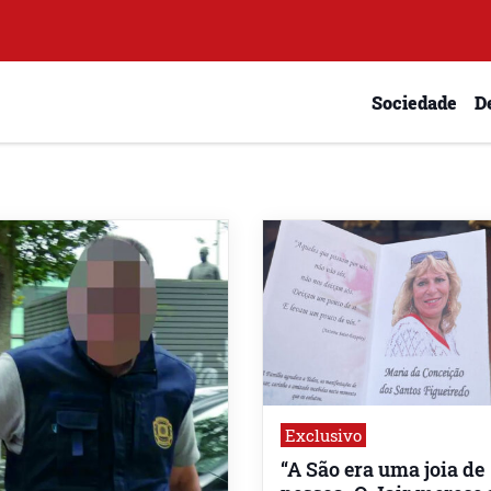
Sociedade
D
Exclusivo
“A São era uma joia de