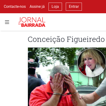
Contacte-nos
Assine já
Loja
Entrar
Conceição Figueiredo