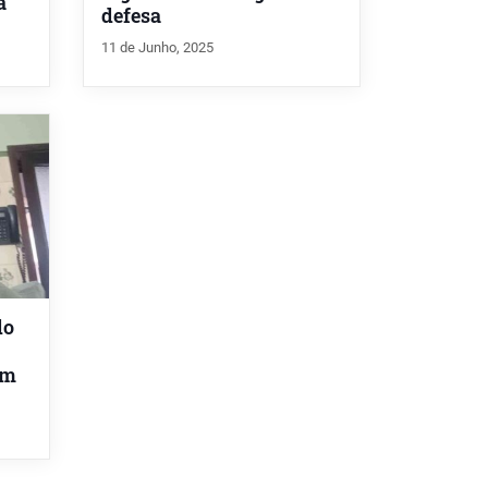
a
defesa
11 de Junho, 2025
do
km