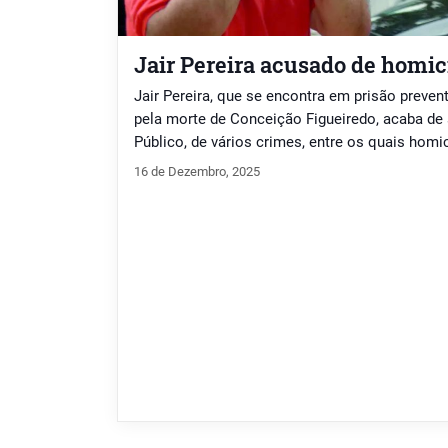
Jair Pereira acusado de homic
Jair Pereira, que se encontra em prisão preven
pela morte de Conceição Figueiredo, acaba de 
Público, de vários crimes, entre os quais homi
de cadáver, violência doméstica e incêndio. A 
16 de Dezembro, 2025
anos, suspeito de matar, em maio deste ano, Sã