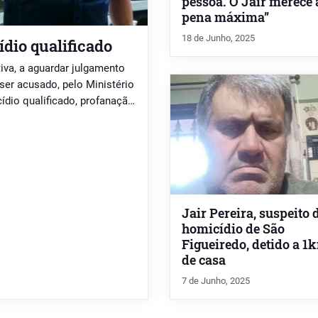
pessoa. O Jair merece 
pena máxima”
18 de Junho, 2025
ídio qualificado
tiva, a aguardar julgamento
ser acusado, pelo Ministério
cídio qualificado, profanação
acusação do arguido, de 54
o Figueiredo, de […]
Jair Pereira, suspeito 
homicídio de São
Figueiredo, detido a 1
de casa
7 de Junho, 2025