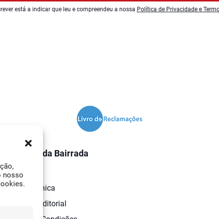
rever está a indicar que leu e compreendeu a nossa
Política de Privacidade e Term
O Jornal da Bairrada
ação,
Contactos
o nosso
cookies.
Ficha Técnica
Estatuto Editorial