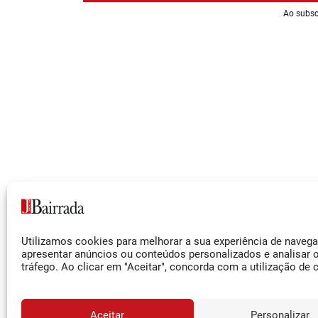
Ao subsc
Siga-nos
Utilizamos cookies para melhorar a sua experiência de naveg
Facebook
apresentar anúncios ou conteúdos personalizados e analisar 
tráfego. Ao clicar em "Aceitar", concorda com a utilização de 
Instagram
YouTube
Aceitar
Personalizar