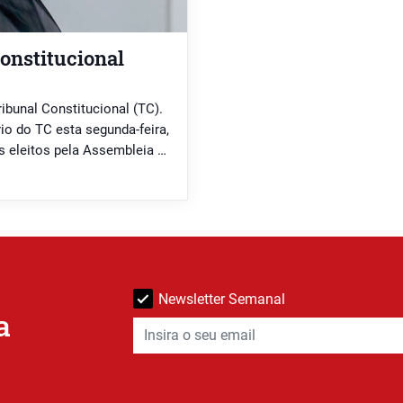
onstitucional
ibunal Constitucional (TC).
rio do TC esta segunda-feira,
 eleitos pela Assembleia da
 PS (Joaquim Cardoso da
ha Rodrigues […]
Newsletter Semanal
a