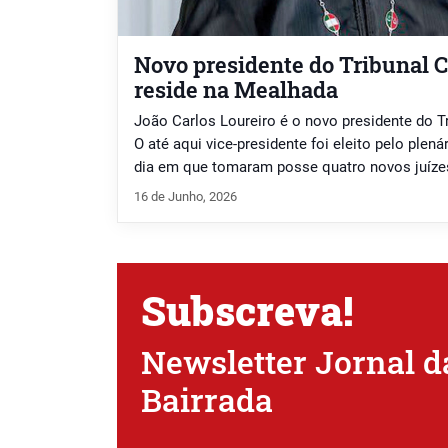
Novo presidente do Tribunal C
reside na Mealhada
João Carlos Loureiro é o novo presidente do Tr
O até aqui vice-presidente foi eleito pelo plená
dia em que tomaram posse quatro novos juízes
República, em lista conjunta de PSD, Chega e
16 de Junho, 2026
Costa, Maria Paula Ribeiro Faria, Gabriela Cun
Subscreva!
Newsletter Jornal d
Bairrada