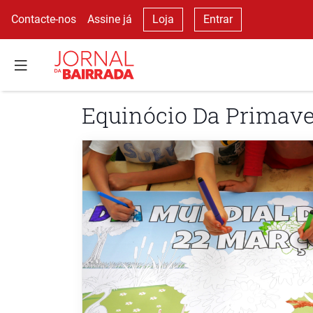
Contacte-nos
Assine já
Loja
Entrar
Equinócio Da Primav