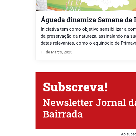
Águeda dinamiza Semana da 
Iniciativa tem como objetivo sensibilizar a co
da preservação da natureza, assinalando na 
datas relevantes, como o equinócio de Primave
Florestas/Dia Mundial da Árvore e o Dia Mundi
11 de Março, 2025
Subscreva!
Newsletter Jornal d
Bairrada
Ao subsc