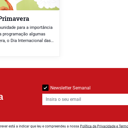
Primavera
munidade para a importância
sua programação algumas
ra, o Dia Internacional das
al da Água.
Newsletter Semanal
a
rever está a indicar que leu e compreendeu a nossa
Política de Privacidade e Term