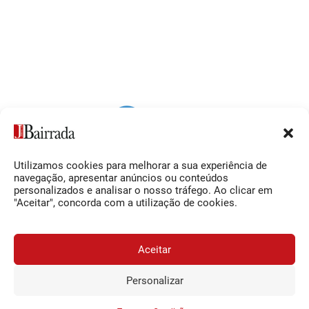
Utilizamos cookies para melhorar a sua experiência de
Siga-nos
O Jornal da Bairrada
navegação, apresentar anúncios ou conteúdos
personalizados e analisar o nosso tráfego. Ao clicar em
Facebook
Contactos
"Aceitar", concorda com a utilização de cookies.
Instagram
Ficha Técnica
YouTube
Estatuto Editorial
Aceitar
Termos e Condições
Personalizar
JORNAL DA BAIRRADA
Assine o
a
Assinar
© 2026 Jornal da Bairrada