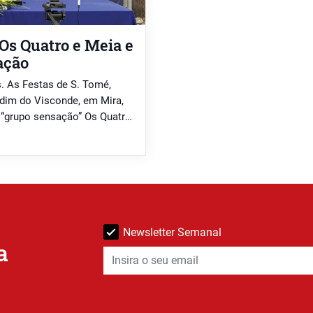
Os Quatro e Meia e
ação
. As Festas de S. Tomé,
rdim do Visconde, em Mira,
o “grupo sensação” Os Quatro
m gosto musical que agrada a
Newsletter Semanal
a