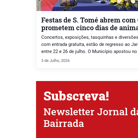
Festas de S. Tomé abrem com 
prometem cinco dias de anim
Concertos, exposições, tasquinhas e diversões
com entrada gratuita, estão de regresso ao Ja
entre 22 e 26 de julho. O Município apostou n
e Meia para o primeiro dia, “um nome forte, u
3 de Julho, 2026
todos, logo para abrir […]
Subscreva!
Newsletter Jornal d
Bairrada