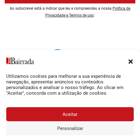
Ao subscrever está a indicar que leu e compreendeu a nossa
Política de
Privacidade e Termos de uso
.
Utilizamos cookies para melhorar a sua experiência de
Siga-nos
O Jornal da Bairrada
navegação, apresentar anúncios ou conteúdos
personalizados e analisar o nosso tráfego. Ao clicar em
Facebook
Contactos
"Aceitar", concorda com a utilização de cookies.
Instagram
Ficha Técnica
YouTube
Estatuto Editorial
Aceitar
Termos e Condições
Personalizar
JORNAL DA BAIRRADA
Assine o
a
Assinar