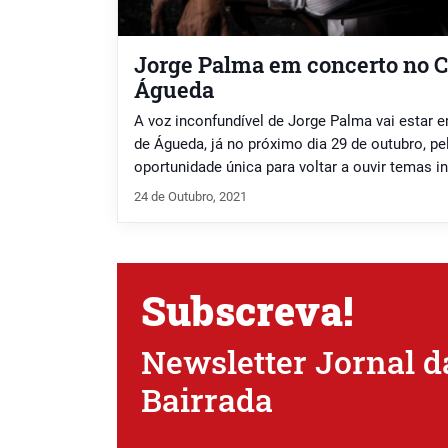
Jorge Palma em concerto no C
Águeda
A voz inconfundível de Jorge Palma vai estar e
de Águeda, já no próximo dia 29 de outubro, p
oportunidade única para voltar a ouvir temas i
“Deixa-me Rir”, “Dá-me Lume” ou “Encosta-te 
24 de Outubro, 2021
intimista, durante o qual Jorge Palma será […]
Subscreva!
Newsletter Jornal d
Bairrada