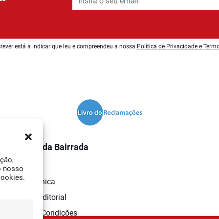
rever está a indicar que leu e compreendeu a nossa
Política de Privacidade e Term
O Jornal da Bairrada
ação,
Contactos
o nosso
cookies.
Ficha Técnica
Estatuto Editorial
Termos e Condições