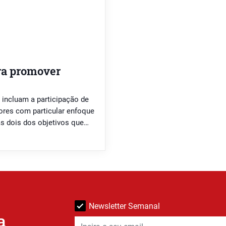
ra promover
 incluam a participação de
ores com particular enfoque
as dois dos objetivos que
 mesmo palco quatro
ra Per-Gaya, de Perosinho
Newsletter Semanal
a