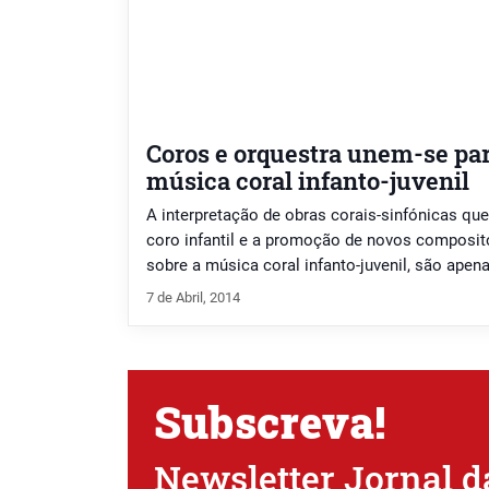
Coros e orquestra unem-se pa
música coral infanto-juvenil
A interpretação de obras corais-sinfónicas que
coro infantil e a promoção de novos composit
sobre a música coral infanto-juvenil, são apen
estão na base de um acordo que vai juntar no
7 de Abril, 2014
instituições de reconhecido mérito: a Orquest
(Gaia), o […]
Subscreva!
Newsletter Jornal d