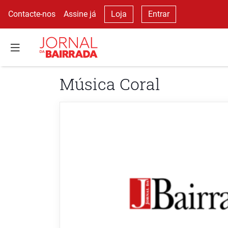
Contacte-nos
Assine já
Loja
Entrar
Música Coral