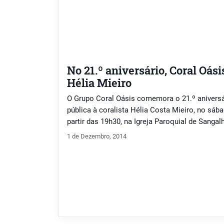
No 21.º aniversário, Coral Oá
Hélia Mieiro
O Grupo Coral Oásis comemora o 21.º anivers
pública à coralista Hélia Costa Mieiro, no sába
partir das 19h30, na Igreja Paroquial de Sangal
às 19h30 com uma Eucaristia na Igreja Paroqu
1 de Dezembro, 2014
participará o Grupo Coral Oásis. Pelas 20h30 [