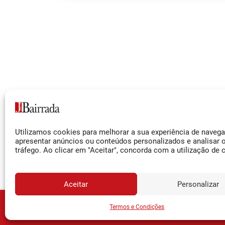
Siga-nos
Utilizamos cookies para melhorar a sua experiência de naveg
Facebook
apresentar anúncios ou conteúdos personalizados e analisar 
tráfego. Ao clicar em "Aceitar", concorda com a utilização de 
Instagram
YouTube
Aceitar
Personalizar
JORNA
Assine o
Termos e Condições
© 2026 Jornal da Bairrada