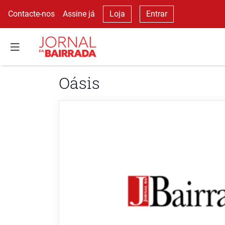
Contacte-nos
Assine já
Loja
Entrar
Oásis