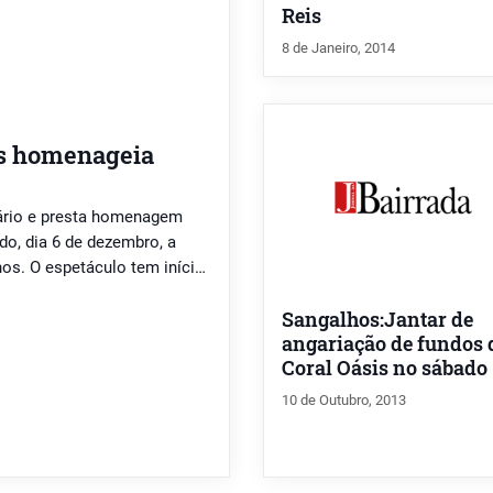
Reis
8 de Janeiro, 2014
sis homenageia
ário e presta homenagem
do, dia 6 de dezembro, a
hos. O espetáculo tem início
ial de Sangalhos em que
Sangalhos:Jantar de
…]
angariação de fundos 
Coral Oásis no sábado
10 de Outubro, 2013