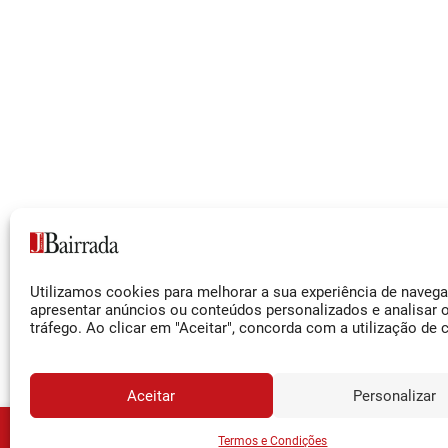
Siga-nos
Utilizamos cookies para melhorar a sua experiência de naveg
Facebook
apresentar anúncios ou conteúdos personalizados e analisar 
tráfego. Ao clicar em "Aceitar", concorda com a utilização de 
Instagram
YouTube
Aceitar
Personalizar
JORNA
Assine o
Termos e Condições
© 2026 Jornal da Bairrada