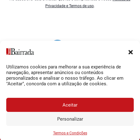
Privacidade e Termos de uso
.
Utilizamos cookies para melhorar a sua experiência de
Siga-nos
O Jornal da Bairrada
navegação, apresentar anúncios ou conteúdos
personalizados e analisar o nosso tráfego. Ao clicar em
Facebook
Contactos
"Aceitar", concorda com a utilização de cookies.
Instagram
Ficha Técnica
YouTube
Estatuto Editorial
Aceitar
Termos e Condições
Personalizar
JORNAL DA BAIRRADA
Assine o
a
Assinar
0,34€
© 2026 Jornal da Bairrada
partir de
/semana
Termos e Condições