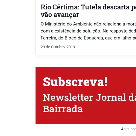
Rio Cértima: Tutela descarta 
vão avançar
O Ministério do Ambiente não relaciona a mort
com a existência de poluição. Na resposta da
Ferreira, do Bloco de Esquerda, que em julho 
depois do aparecimento de centenas de peixes 
23 de Outubro, 2019
do Ambiente e da Transição Energética refere [
Subscreva!
Newsletter Jornal d
Bairrada
Ao subsc