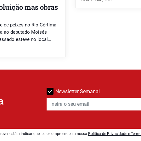
poluição mas obras
e de peixes no Rio Cértima
da ao deputado Moisés
passado esteve no local
mortos no rio, o ministro
…]
Newsletter Semanal
a
rever está a indicar que leu e compreendeu a nossa
Política de Privacidade e Term