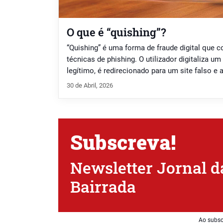
O que é “quishing”?
“Quishing” é uma forma de fraude digital que
técnicas de phishing. O utilizador digitaliza 
legítimo, é redirecionado para um site falso e
sensíveis, autorizar pagamentos ou instalar so
30 de Abril, 2026
é uma forma de fraude digital que combina QR
phishing. […]
Subscreva!
Newsletter Jornal d
Bairrada
Ao subsc