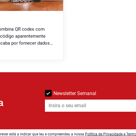
 combina QR codes com
um código aparentemente
 acaba por fornecer dados
ftware malicioso. “Quishing”
 codes com técnicas de
Newsletter Semanal
a
rever está a indicar que leu e compreendeu a nossa
Política de Privacidade e Term