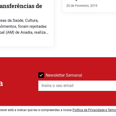
ransferências de
20 de Fevereiro, 2019
eas da Saúde, Cultura,
limentos, foram rejeitadas
al (AM) de Anadia, realizada
ido rejeitados pelo
 todos os deputados, que
Newsletter Semanal
a
rever está a indicar que leu e compreendeu a nossa
Política de Privacidade e Term