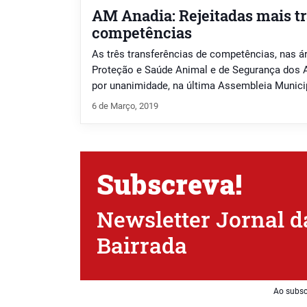
AM Anadia: Rejeitadas mais t
competências
As três transferências de competências, nas ár
Proteção e Saúde Animal e de Segurança dos A
por unanimidade, na última Assembleia Municip
a 28 de fevereiro. Os diplomas, que já haviam s
6 de Março, 2019
executivo, viram confirmada essa rejeição por
votaram de […]
Subscreva!
Newsletter Jornal d
Bairrada
Ao subsc