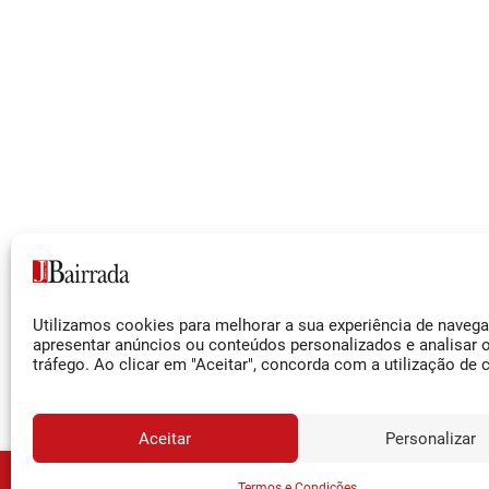
Siga-nos
Utilizamos cookies para melhorar a sua experiência de naveg
Facebook
apresentar anúncios ou conteúdos personalizados e analisar 
tráfego. Ao clicar em "Aceitar", concorda com a utilização de 
Instagram
YouTube
Aceitar
Personalizar
JORNA
Termos e Condições