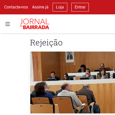
Contacte-nos
Assine já
Loja
Entrar
Rejeição