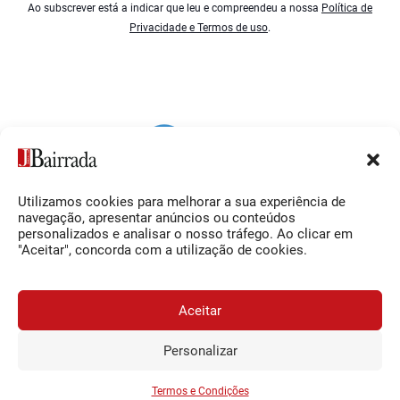
Ao subscrever está a indicar que leu e compreendeu a nossa
Política de
Privacidade e Termos de uso
.
Utilizamos cookies para melhorar a sua experiência de
Siga-nos
O Jornal da Bairrada
navegação, apresentar anúncios ou conteúdos
personalizados e analisar o nosso tráfego. Ao clicar em
Facebook
Contactos
"Aceitar", concorda com a utilização de cookies.
Instagram
Ficha Técnica
YouTube
Estatuto Editorial
Aceitar
Termos e Condições
Personalizar
JORNAL DA BAIRRADA
Assine o
a
Assinar
0,34€
© 2026 Jornal da Bairrada
partir de
/semana
Termos e Condições