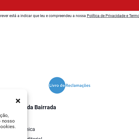
rever está a indicar que leu e compreendeu a nossa
Política de Privacidade e Term
O Jornal da Bairrada
ação,
Contactos
o nosso
cookies.
Ficha Técnica