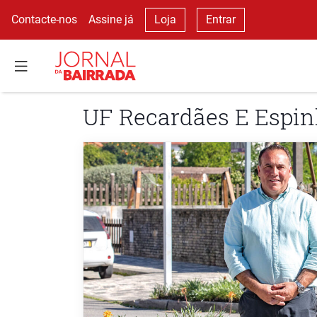
Contacte-nos
Assine já
Loja
Entrar
UF Recardães E Espin