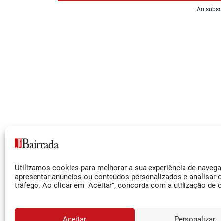
Ao subsc
Siga-nos
Utilizamos cookies para melhorar a sua experiência de naveg
Facebook
apresentar anúncios ou conteúdos personalizados e analisar 
tráfego. Ao clicar em "Aceitar", concorda com a utilização de 
Instagram
YouTube
Aceitar
Personalizar