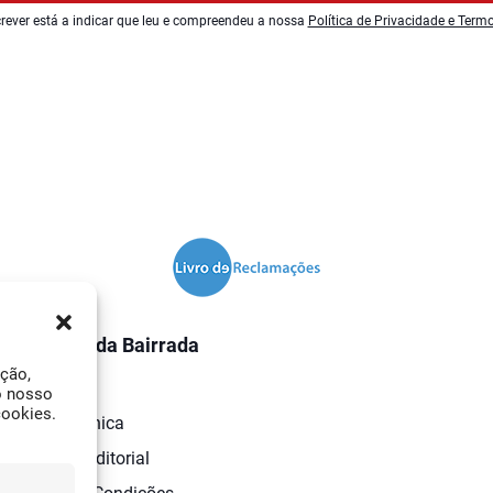
rever está a indicar que leu e compreendeu a nossa
Política de Privacidade e Term
O Jornal da Bairrada
ação,
Contactos
o nosso
cookies.
Ficha Técnica
Estatuto Editorial