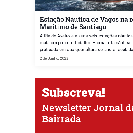
Estação Náutica de Vagos na 
Marítimo de Santiago
A Ria de Aveiro e a suas seis estações náutic
mais um produto turístico – uma rota náutica e
praticada em qualquer altura do ano e recebid
localmente instalados.
2 de Junho, 2022
Subscreva!
Newsletter Jornal d
Bairrada