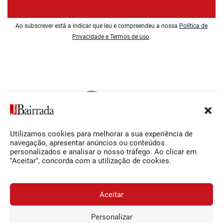
Ao subscrever está a indicar que leu e compreendeu a nossa
Política de
Privacidade e Termos de uso
.
Utilizamos cookies para melhorar a sua experiência de
Siga-nos
O Jornal da Bairrada
navegação, apresentar anúncios ou conteúdos
personalizados e analisar o nosso tráfego. Ao clicar em
Facebook
Contactos
"Aceitar", concorda com a utilização de cookies.
Instagram
Ficha Técnica
YouTube
Estatuto Editorial
Aceitar
Termos e Condições
Personalizar