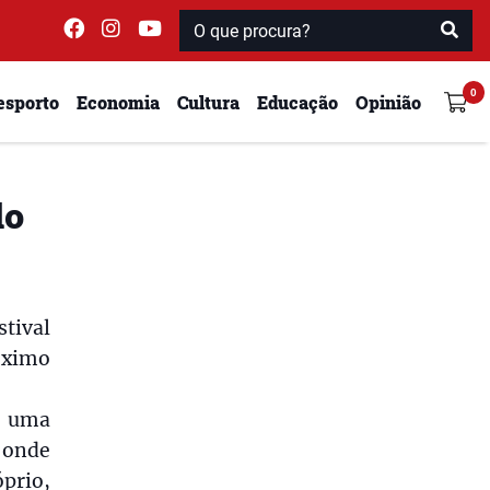
esporto
Economia
Cultura
Educação
Opinião
do
stival
óximo
, uma
 onde
prio,