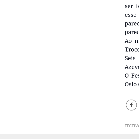
ser 
esse
pare
pare
Ao m
Troc
Seis
Azeve
O Fe
Oslo
FESTIV