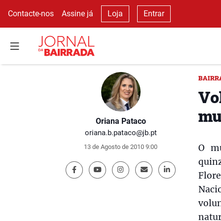
Contacte-nos
Assine já
Loja
Entrar
BAIRR
Vo
mun
Oriana Pataco
oriana.b.pataco@jb.pt
O mu
13 de Agosto de 2010 9:00
quin
Flor
Naci
volu
natur