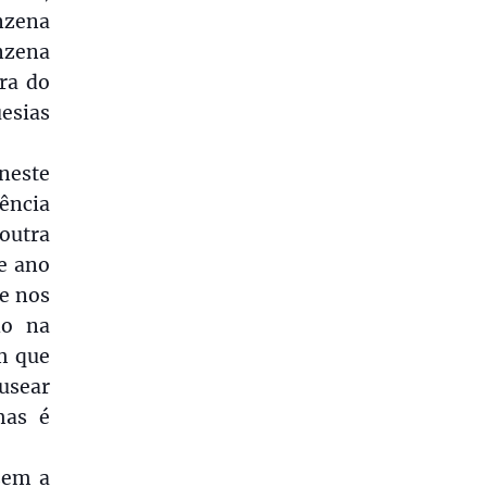
inzena
inzena
ra do
uesias
neste
ência
outra
te ano
ue nos
do na
m que
usear
mas é
zem a