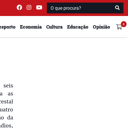
esporto
Economia
Cultura
Educação
Opinião
 seis
ra as
estal
uatro
ão da
ndios,