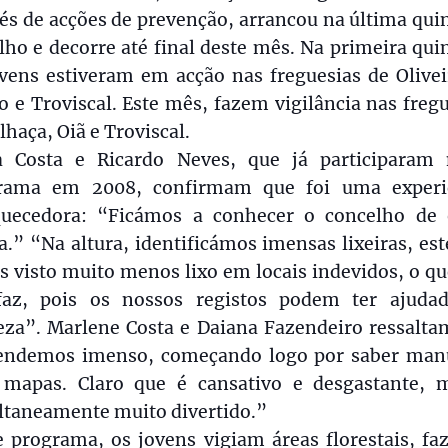
és de acções de prevenção, arrancou na última qu
lho e decorre até final deste mês. Na primeira qu
ovens estiveram em acção nas freguesias de Olivei
o e Troviscal. Este mês, fazem vigilância nas freg
lhaça, Oiã e Troviscal.
a Costa e Ricardo Neves, que já participaram 
rama em 2008, confirmam que foi uma experi
quecedora: “Ficámos a conhecer o concelho de 
.” “Na altura, identificámos imensas lixeiras, es
 visto muito menos lixo em locais indevidos, o q
sfaz, pois os nossos registos podem ter ajuda
eza”. Marlene Costa e Daiana Fazendeiro ressalta
endemos imenso, começando logo por saber man
mapas. Claro que é cansativo e desgastante, 
ltaneamente muito divertido.”
e programa, os jovens vigiam áreas florestais, fa