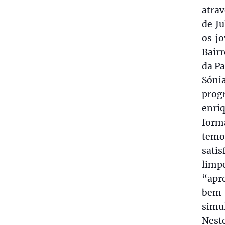
atrav
de Ju
os j
Bairr
da Pa
Sóni
prog
enri
forma
temos
sati
limp
“apr
bem 
simu
Nest