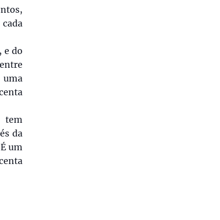
ntos,
 cada
, e do
entre
r uma
centa
o tem
és da
“É um
centa