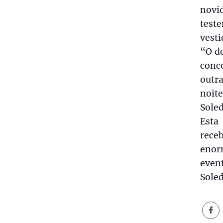
novi
test
vesti
“O de
conc
outr
noit
Sole
Esta
rece
enor
even
Sole