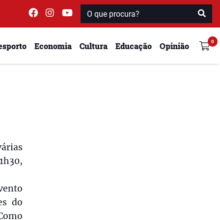
esporto
Economia
Cultura
Educação
Opinião
árias
21h30,
vento
es do
 Como