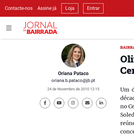
Contacte-nos
Assine já
Loja
Entrar
BAIRR
Oli
Ce
Oriana Pataco
oriana.b.pataco@jb.pt
Um d
24 de Novembro de 2010 12:15
décad
no Ce
Sole
reún
conc