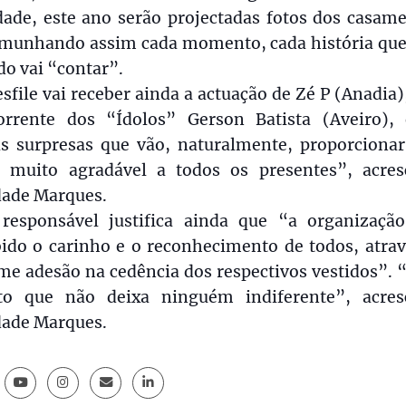
dade, este ano serão projectadas fotos dos casame
emunhando assim cada momento, cada história que
do vai “contar”.
sfile vai receber ainda a actuação de Zé P (Anadia)
orrente dos “Ídolos” Gerson Batista (Aveiro), 
as surpresas que vão, naturalmente, proporciona
e muito agradável a todos os presentes”, acres
dade Marques.
 responsável justifica ainda que “a organizaçã
bido o carinho e o reconhecimento de todos, atrav
me adesão na cedência dos respectivos vestidos”. 
to que não deixa ninguém indiferente”, acres
dade Marques.