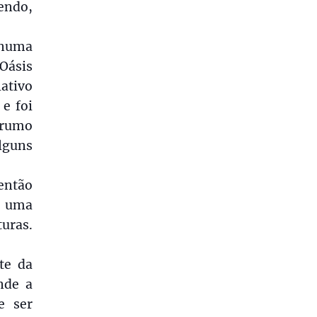
endo,
 numa
 Oásis
lativo
e foi
arrumo
lguns
então
e uma
turas.
te da
nde a
e ser