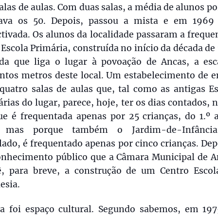
alas de aulas. Com duas salas, a média de alunos po
ava os 50. Depois, passou a mista e em 1969 
tivada. Os alunos da localidade passaram a freque
Escola Primária, construída no início da década de
ada que liga o lugar à povoação de Ancas, a esc
entos metros deste local. Um estabelecimento de e
quatro salas de aulas que, tal como as antigas Es
rias do lugar, parece, hoje, ter os dias contados, 
ue é frequentada apenas por 25 crianças, do 1.º a
 mas porque também o Jardim-de-Infância
lado, é frequentado apenas por cinco crianças. Dep
onhecimento público que a Câmara Municipal de A
ê, para breve, a construção de um Centro Escol
esia.
la foi espaço cultural. Segundo sabemos, em 197