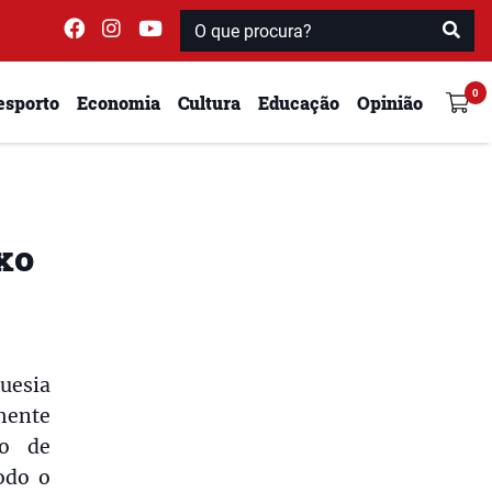
esporto
Economia
Cultura
Educação
Opinião
xo
guesia
mente
do de
odo o