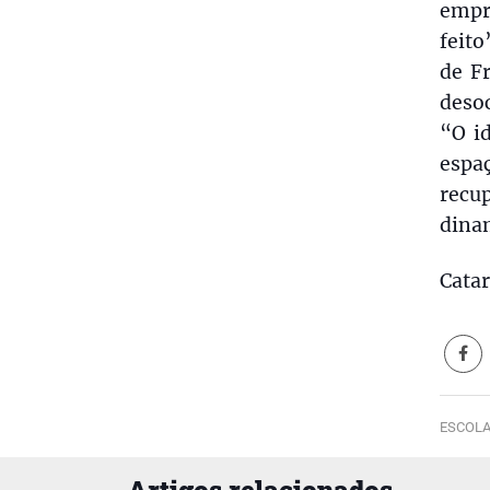
empr
feito
de F
deso
“O i
espa
recup
dinam
Catar
ESCOLA
Artigos relacionados