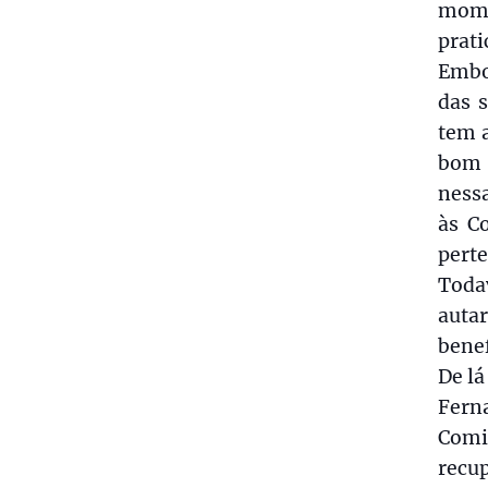
mome
prat
Embo
das s
tem a
bom 
nessa
às C
perte
Toda
auta
benef
De lá
Fern
Comi
recu