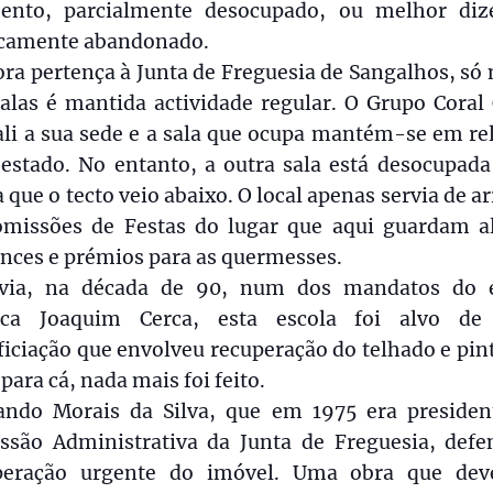
nto, parcialmente desocupado, ou melhor diz
icamente abandonado.
ra pertença à Junta de Freguesia de Sangalhos, só
alas é mantida actividade regular. O Grupo Coral
li a sua sede e a sala que ocupa mantém-se em re
estado. No entanto, a outra sala está desocupada 
 que o tecto veio abaixo. O local apenas servia de 
omissões de Festas do lugar que aqui guardam a
nces e prémios para as quermesses.
via, na década de 90, num dos mandatos do 
rca Joaquim Cerca, esta escola foi alvo d
iciação que envolveu recuperação do telhado e pin
 para cá, nada mais foi feito.
ando Morais da Silva, que em 1975 era presiden
ssão Administrativa da Junta de Freguesia, defe
peração urgente do imóvel. Uma obra que dev