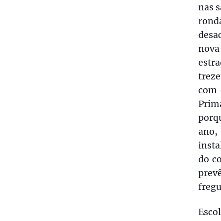
nas s
rond
desac
nova 
estr
trez
com 
Primá
porq
ano,
insta
do c
prev
fregu
Esco