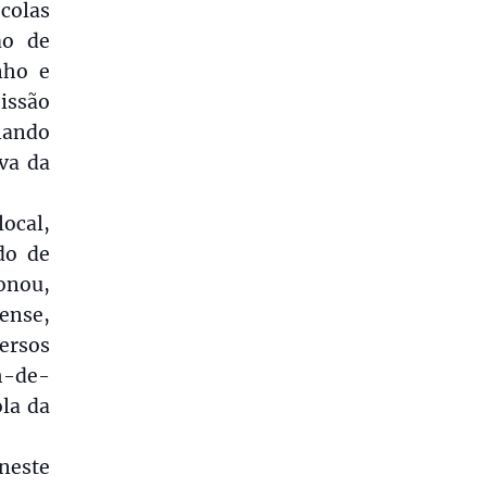
colas
ão de
nho e
ssão
rnando
va da
ocal,
do de
ionou,
ense,
ersos
im-de-
ola da
 neste