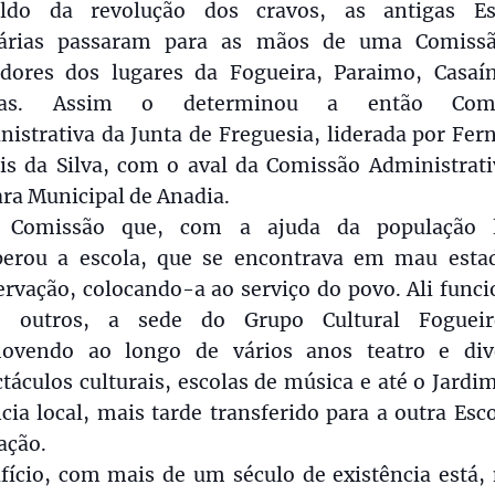
aldo da revolução dos cravos, as antigas Es
árias passaram para as mãos de uma Comiss
dores dos lugares da Fogueira, Paraimo, Casaí
oas. Assim o determinou a então Comi
istrativa da Junta de Freguesia, liderada por Fe
is da Silva, com o aval da Comissão Administrati
ra Municipal de Anadia.
Comissão que, com a ajuda da população l
perou a escola, que se encontrava em mau esta
rvação, colocando-a ao serviço do povo. Ali func
e outros, a sede do Grupo Cultural Fogueir
ovendo ao longo de vários anos teatro e div
táculos culturais, escolas de música e até o Jard
cia local, mais tarde transferido para a outra Esc
ação.
fício, com mais de um século de existência está,