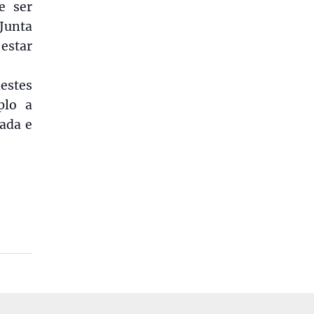
e ser
 Junta
estar
estes
plo a
pada e