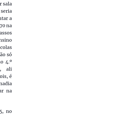
r sala
seria
ntar a
 70 na
assos
nsino
colas
não só
o 4.º
, ali
ois, é
nadia
ar na
5, no