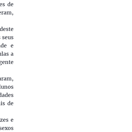
ves de
eram,
deste
s seus
ade e
las a
igente
aram,
lunos
dades
is de
zes e
sexos