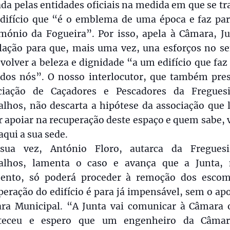
da pelas entidades oficiais na medida em que se tr
difício que “é o emblema de uma época e faz par
imónio da Fogueira”. Por isso, apela à Câmara, Ju
lação para que, mais uma vez, una esforços no se
volver a beleza e dignidade “a um edifício que faz
odos nós”. O nosso interlocutor, que também pres
ciação de Caçadores e Pescadores da Fregues
lhos, não descarta a hipótese da associação que 
 apoiar na recuperação deste espaço e quem sabe, 
 aqui a sua sede.
sua vez, António Floro, autarca da Fregues
alhos, lamenta o caso e avança que a Junta, 
nto, só poderá proceder à remoção dos escom
eração do edifício é para já impensável, sem o ap
ra Municipal. “A Junta vai comunicar à Câmara 
teceu e espero que um engenheiro da Câma