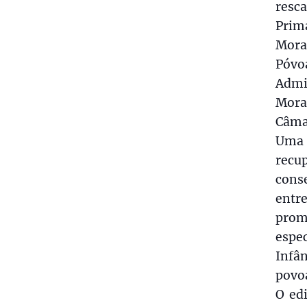
resc
Prim
Mora
Póv
Admin
Mora
Câma
Uma 
recu
conse
entr
prom
espec
Infân
povo
O edi