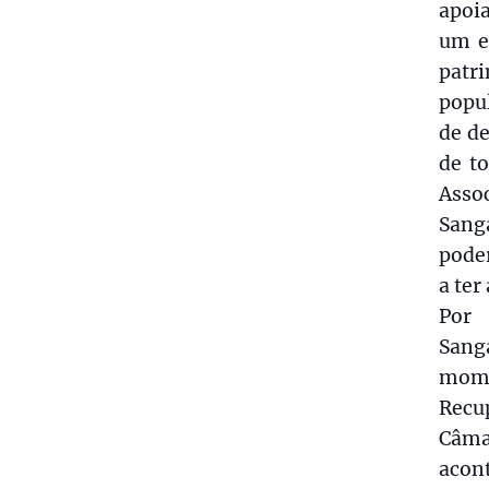
apoia
um e
patr
popu
de de
de t
Asso
Sanga
poder
a ter
Por 
Sang
mome
Recup
Câma
acon