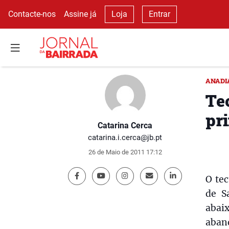
Contacte-nos
Assine já
Loja
Entrar
ANADI
Te
pr
Catarina Cerca
catarina.i.cerca@jb.pt
26 de Maio de 2011 17:12
O tec
de S
abai
aban