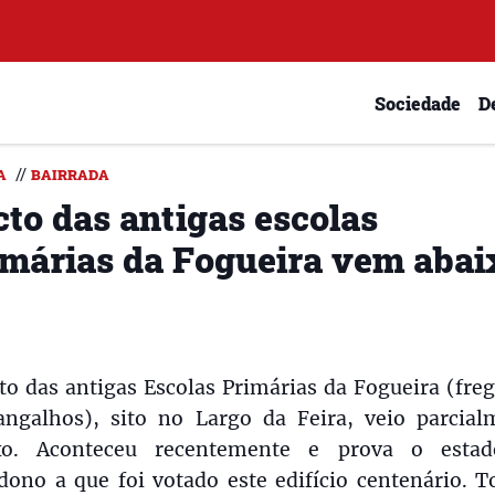
Sociedade
D
//
A
BAIRRADA
cto das antigas escolas
imárias da Fogueira vem abai
to das antigas Escolas Primárias da Fogueira (fre
angalhos), sito no Largo da Feira, veio parcial
xo. Aconteceu recentemente e prova o esta
dono a que foi votado este edifício centenário. T