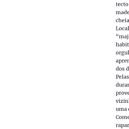
tecto
made
cheia
Loca
“maje
habi
orgu
apren
dos d
Pela
dura
prov
vizi
uma c
Come
rapa