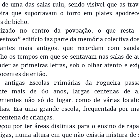
 de uma das salas ruiu, sendo visível que as tra
ira que suportavam o forro em platex apodrec
s de bicho.
lizado no centro da povoação, o que resta 
stoso” edifício faz parte da memória colectiva do
tantes mais antigos, que recordam com saud
lho os tempos em que se sentavam nas salas de au
der as primeiras letras, sob o olhar atento e ex
ocentes de então.
s antigas Escolas Primárias da Fogueira pass
nte mais de 60 anos, largas centenas de a
enientes não só do lugar, como de várias locali
nhas. Era uma grande escola, frequentada por ma
entena de crianças.
çou por ter áreas distintas para o ensino de rapa
rigas, numa altura em que não existia mistura de 