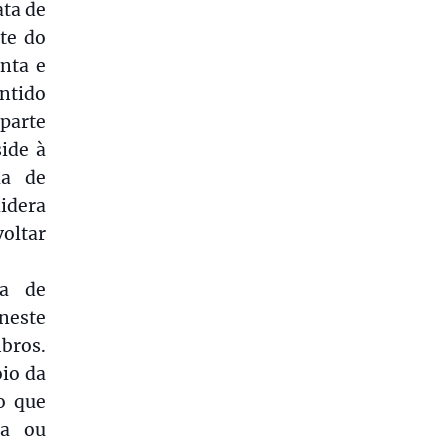
ata de
te do
nta e
ntido
 parte
ide à
ia de
lidera
voltar
ia de
neste
bros.
oio da
o que
ra ou