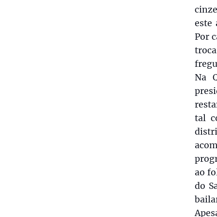
cinz
este 
Por c
troc
fregu
Na Q
pres
rest
tal 
dist
acom
prog
ao fo
do S
baila
Apes