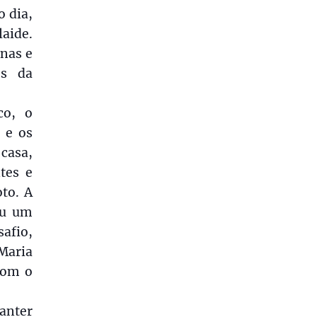
 dia,
laide.
rnas e
os da
co, o
 e os
casa,
tes e
to. A
ou um
afio,
 Maria
com o
anter