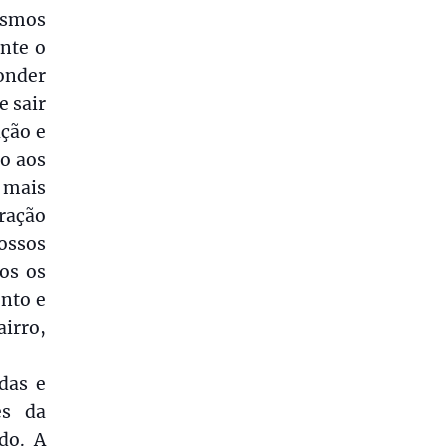
esmos
nte o
onder
e sair
ção e
ão aos
u mais
ração
ossos
dos os
ento e
airro,
das e
es da
do. A