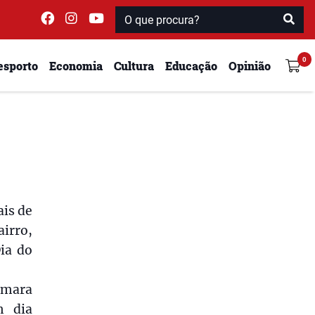
esporto
Economia
Cultura
Educação
Opinião
is de
irro,
Dia do
âmara
m dia