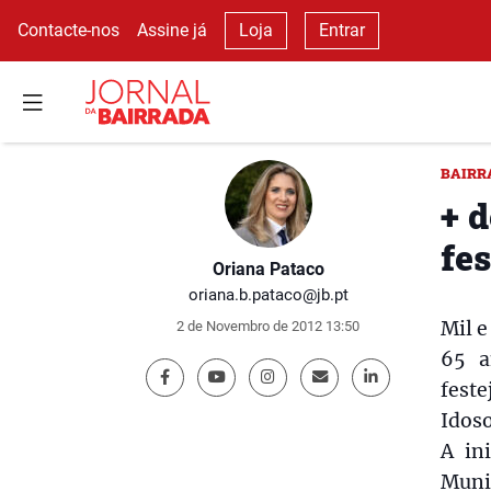
Contacte-nos
Assine já
Loja
Entrar
BAIRR
+ d
fe
Oriana Pataco
oriana.b.pataco@jb.pt
Mil 
2 de Novembro de 2012 13:50
65 a
feste
Idoso
A in
Muni