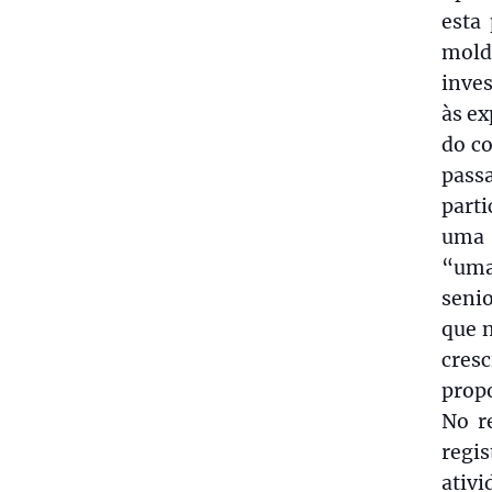
esta
mold
inve
às ex
do c
passa
parti
uma 
“uma
senio
que n
cresc
propo
No r
regi
ativ