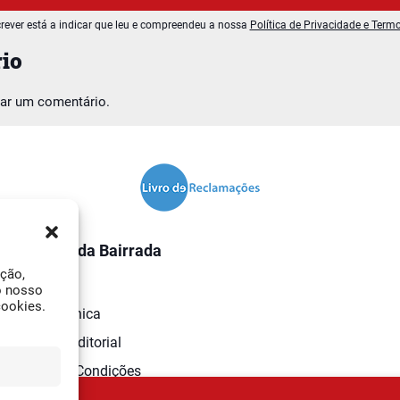
rever está a indicar que leu e compreendeu a nossa
Política de Privacidade e Term
io
car um comentário.
O Jornal da Bairrada
ação,
Contactos
o nosso
cookies.
Ficha Técnica
Estatuto Editorial
Termos e Condições