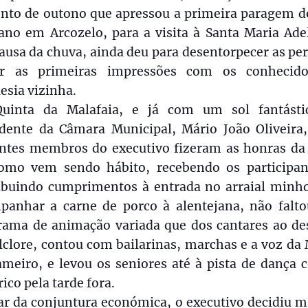
ento de outono que apressou a primeira paragem do
ano em Arcozelo, para a visita à Santa Maria Ade
ausa da chuva, ainda deu para desentorpecer as pe
ar as primeiras impressões com os conhecid
esia vizinha.
uinta da Malafaia, e já com um sol fantásti
idente da Câmara Municipal, Mário João Oliveira,
antes membros do executivo fizeram as honras da 
como vem sendo hábito, recebendo os participan
ribuindo cumprimentos à entrada no arraial minho
panhar a carne de porco à alentejana, não falt
rama de animação variada que dos cantares ao des
lclore, contou com bailarinas, marchas e a voz da
ameiro, e levou os seniores até à pista de dança 
rico pela tarde fora.
ar da conjuntura económica, o executivo decidiu m