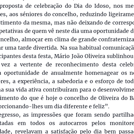
 proposta de celebração do Dia do Idoso, nos m
es, aos séniores do concelho, reduzindo ligeirame
stimento da mesma, mas não deixando de corresp
petativas de quem vê neste dia uma oportunidade d
oncelho, almoçar em clima de grande confraterniza
r uma tarde divertida. Na sua habitual comunicaç
cipantes desta festa, Mário João Oliveira sublinho
vez a vertente de reconhecimento desta celeb
 oportunidade de anualmente homenagear os n
res, a experiência, a sabedoria e o esforço de to
a sua vida ativa contribuíram para o desenvolvim
imento do que é hoje o concelho de Oliveira do B
rcionando-lhes um dia diferente e feliz”.
egresso, as impressões que foram sendo partilha
stadas em todos os autocarros pelos monitor
idade, revelavam a satisfação pelo dia bem passa