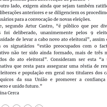
outro lado, exigem ainda que sejam também ratifi
liberações anteriores e se diligenciem os procedi
sários para a convocação de novas eleições.
e, segundo Artur Castro, “é público que por div
s foi deliberado, unanimemente pelos 9 eleit
sidade de levar a cabo novo ato eleitoral”, assi
s os signatários “estão preocupados com o fac
utivo não ter sido ainda formado, mais de três 
idos do ato eleitoral”. Consideram ser esta “a 
nativa que resta para assegurar uma réstia de re
leitores e população em geral nos titulares dos 
rquicos da sua União e promover a confianç
ero e unido futuro.”
ina Cerca