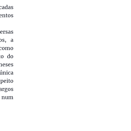
cadas
mentos
ersas
os, a
m como
to do
meses
única
speito
cargos
a num