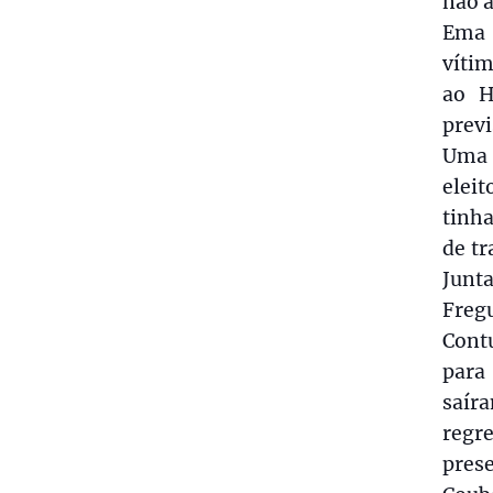
não a
Ema 
víti
ao H
previ
Uma 
elei
tinha
de tr
Junt
Fregu
Cont
para
saír
regr
prese