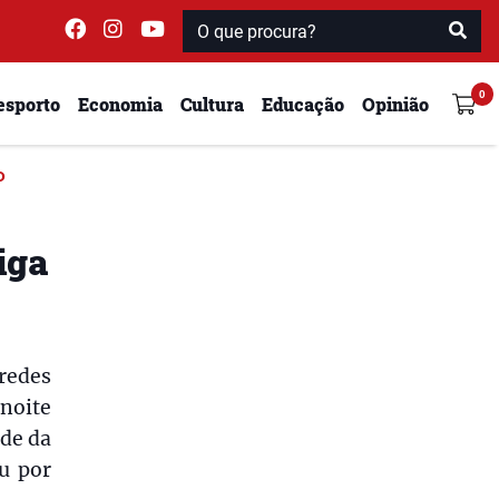
esporto
Economia
Cultura
Educação
Opinião
O
iga
aredes
 noite
ede da
u por