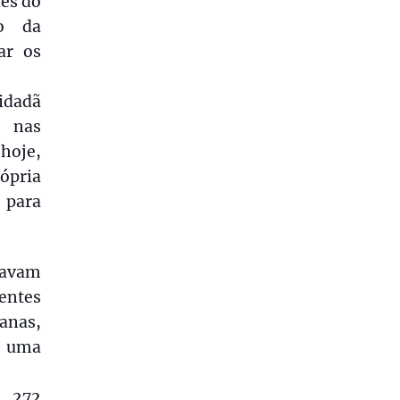
des do
to da
ar os
idadã
a nas
hoje,
rópria
 para
tavam
entes
anas,
e uma
r 272