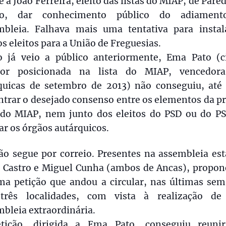
 a João Ferreira, eleito das listas do MIAP, de Pare
ro, dar conhecimento público do adiamen
mbleia. Falhava mais uma tentativa para instal
s eleitos para a União de Freguesias.
 já veio a público anteriormente, Ema Pato (c
or posicionada na lista do MIAP, vencedor
quicas de setembro de 2013) não conseguiu, até 
trar o desejado consenso entre os elementos da p
a do MIAP, nem junto dos eleitos do PSD ou do PS
r os órgãos autárquicos.
ção segue por correio. Presentes na assembleia es
r Castro e Miguel Cunha (ambos de Ancas), propon
ma petição que andou a circular, nas últimas sem
três localidades, com vista à realização d
bleia extraordinária.
tição, dirigida a Ema Pato, conseguiu reuni