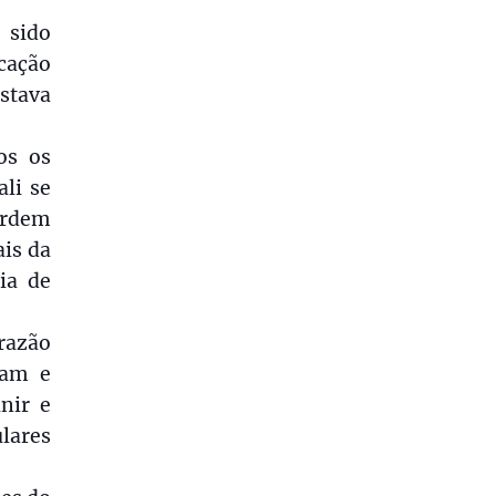
 sido
cação
stava
os os
li se
 ordem
ais da
ia de
razão
ram e
nir e
lares