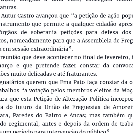
aturas.
 Autur Castro avançou que “a petição de ação pop
nstrumento que permite a qualquer cidadão apres
órgãos de soberania petições para defesa dos
itos, nomeadamente para que a Assembleia de Freg
 em sessão extraordinária”.
eunião que deve acontecer no final de fevereiro, 
arço e que pretende fazer constar da convoca
ões muito delicadas e até fraturantes.
ignatários querem que Ema Pato faça constar da 
rabalhos “a votação pelos membros eleitos da Moç
ra que esta Petição de Alteração Política incorpo
sa do futuro da União de Freguesias de Amorei
ara, Paredes do Bairro e Ancas; mas também q
odo regimental, antes e depois da ordem de traba
a um período para intervenção do público”.