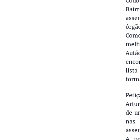
Coube
Bair
asse
órgão
Como
melh
Autá
encon
list
forma
Peti
Artu
de u
nas 
assem
A pe