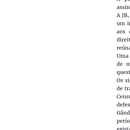
assin
A JB,
um i
aos 
dire
reúna
Uma r
de m
quest
Os s
de t
Censu
defe
Gând
perí
exist