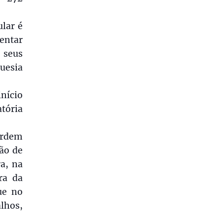
ular é
entar
 seus
uesia
início
tória
ordem
ão de
ra, na
ra da
ue no
lhos,