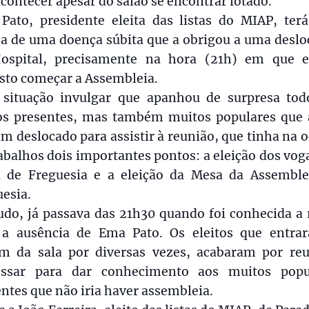
contecer apesar do salão se encontrar lotado.
Pato, presidente eleita das listas do MIAP, terá
ma de uma doença súbita que a obrigou a uma deslo
ospital, precisamente na hora (21h) em que e
sto começar a Assembleia.
situação invulgar que apanhou de surpresa tod
tos presentes, mas também muitos populares que a
m deslocado para assistir à reunião, que tinha na
abalhos dois importantes pontos: a eleição dos vog
a de Freguesia e a eleição da Mesa da Assemble
esia.
udo, já passava das 21h30 quando foi conhecida a 
 a ausência de Ema Pato. Os eleitos que entra
am da sala por diversas vezes, acabaram por reu
essar para dar conhecimento aos muitos popu
ntes que não iria haver assembleia.