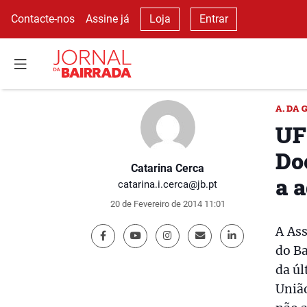
Contacte-nos
Assine já
Loja
Entrar
A. DA
UF
Do
Catarina Cerca
a 
catarina.i.cerca@jb.pt
20 de Fevereiro de 2014 11:01
A Ass
do Ba
da úl
Uniã