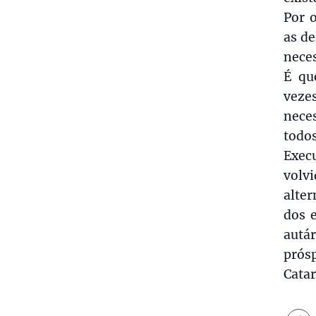
Por 
as de
neces
É qu
veze
neces
todo
Exec
volv
alter
dos e
autá
prósp
Catar