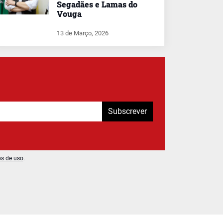
Segadães e Lamas do
Vouga
13 de Março, 2026
Subscrever
os de uso
.