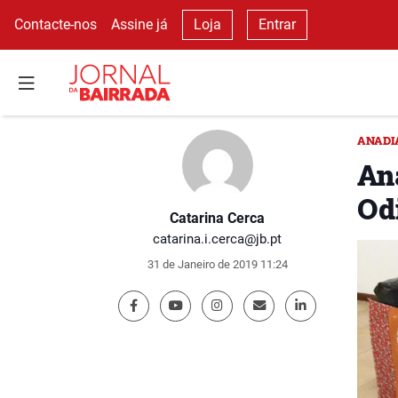
Contacte-nos
Assine já
Loja
Entrar
ANADI
An
Od
Catarina Cerca
catarina.i.cerca@jb.pt
31 de Janeiro de 2019 11:24