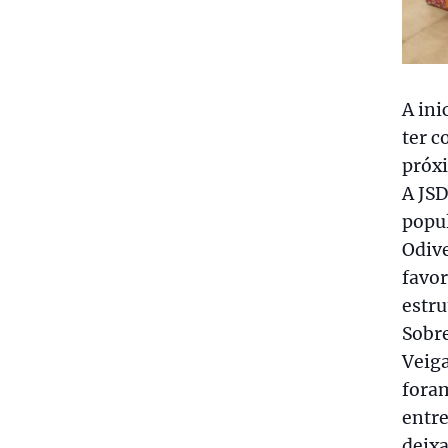
A ini
ter c
próx
A JSD
popul
Odive
favor
estr
Sobre
Veiga
fora
entre
deixa