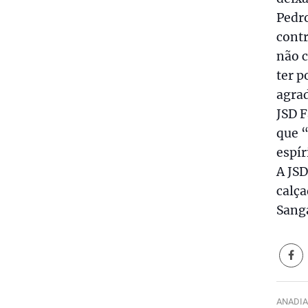
Pedro
contr
não 
ter p
agra
JSD F
que 
espír
A JSD
calça
Sanga
ANADIA