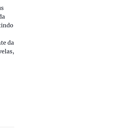
us
da
tindo
te da
velas,