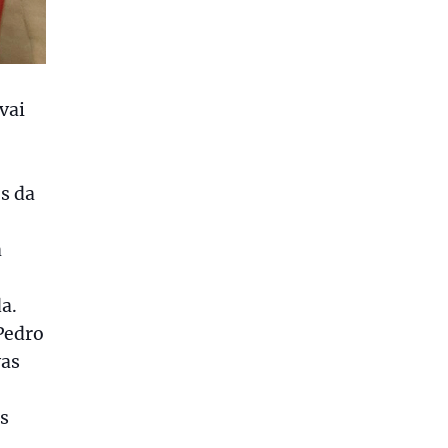
vai
s da
a
a.
Pedro
vas
os