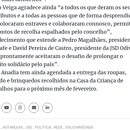
 Veiga agradece ainda “a todos os que deram os se
ibutos e a todas as pessoas que de forma desprendi
colocaram entraves e colaboraram connosco, permi
ontos de recolha espalhados pelo concelho”,
decimento que estende a Pedro Magalhães, presiden
afe e David Pereira de Castro, presidente da JSD Odi
“prontamente aceitaram o desafio de prolongar o
ito solidário pelo país”.
 Anadia tem ainda agendada a entrega das roupas,
do e brinquedos recolhidos na Casa da Criança de
lhos para o próximo mês de fevereiro.
 ,
AUTARQUIA ,
JSD ,
POLÍTICA ,
REDE ,
SOLIDARIEDADE