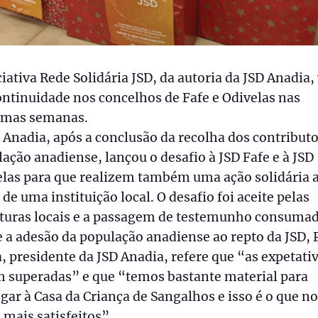
ciativa Rede Solidária JSD, da autoria da JSD Anadia, 
ontinuidade nos concelhos de Fafe e Odivelas nas
imas semanas.
 Anadia, após a conclusão da recolha dos contributo
ação anadiense, lançou o desafio à JSD Fafe e à JSD
las para que realizem também uma ação solidária 
 de uma instituição local. O desafio foi aceite pelas
uturas locais e a passagem de testemunho consumad
 a adesão da população anadiense ao repto da JSD, 
, presidente da JSD Anadia, refere que “as expetati
m superadas” e que “temos bastante material para
gar à Casa da Criança de Sangalhos e isso é o que n
 mais satisfeitos”.