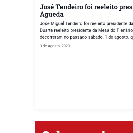
José Tendeiro foi reeleito pre
Águeda
José Miguel Tendeiro foi reeleito presidente 
Duarte reeleito presidente da Mesa do Plenário
decorreram no passado sábado, 1 de agosto, 
unânime. A equipa recém-eleita apresenta um p
3 de Agosto, 2020
aos últimos dois anos do primeiro mandato à fr