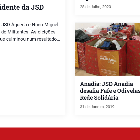
sidente da JSD
28 de Julho, 2020
da JSD Águeda e Nuno Miguel
 de Militantes. As eleições
que culminou num resultado
rojeto de continuidade face
ente da estrutura, […]
Anadia: JSD Anadia
desafia Fafe e Odivela
Rede Solidária
31 de Janeiro, 2019