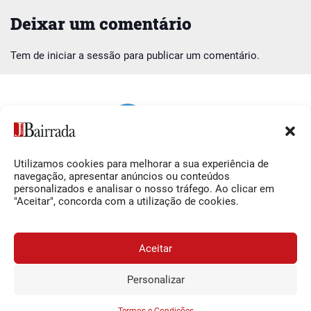
Deixar um comentário
Tem de
iniciar a sessão
para publicar um comentário.
Utilizamos cookies para melhorar a sua experiência de
Siga-nos
O Jornal da Bairrada
navegação, apresentar anúncios ou conteúdos
personalizados e analisar o nosso tráfego. Ao clicar em
Facebook
Contactos
"Aceitar", concorda com a utilização de cookies.
Instagram
Ficha Técnica
YouTube
Estatuto Editorial
Aceitar
Termos e Condições
Personalizar
JORNAL DA BAIRRADA
Assine o
a
Assinar
0,34€
© 2026 Jornal da Bairrada
partir de
/semana