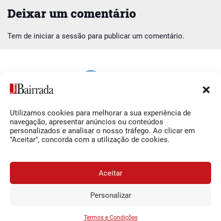
Deixar um comentário
Tem de
iniciar a sessão
para publicar um comentário.
Utilizamos cookies para melhorar a sua experiência de
Siga-nos
O Jornal da Bairrada
navegação, apresentar anúncios ou conteúdos
personalizados e analisar o nosso tráfego. Ao clicar em
Facebook
Contactos
"Aceitar", concorda com a utilização de cookies.
Instagram
Ficha Técnica
YouTube
Estatuto Editorial
Aceitar
Termos e Condições
Personalizar
JORNAL DA BAIRRADA
Assine o
a
Assinar
0,34€
© 2026 Jornal da Bairrada
partir de
/semana
Termos e Condições