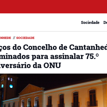
Sociedade
D
//
NHEDE
SOCIEDADE
ços do Concelho de Cantanhe
minados para assinalar 75.º
iversário da ONU