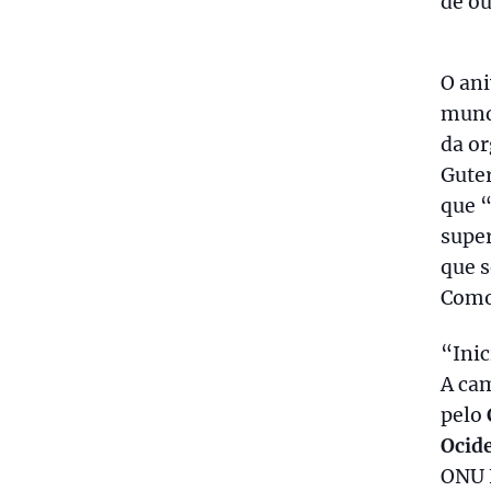
de ou
O an
mundi
da or
Guter
que 
super
que 
Como
“Inic
A ca
pelo
Ocid
ONU F