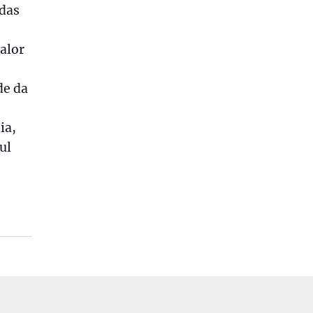
idas
alor
de da
ia,
ul