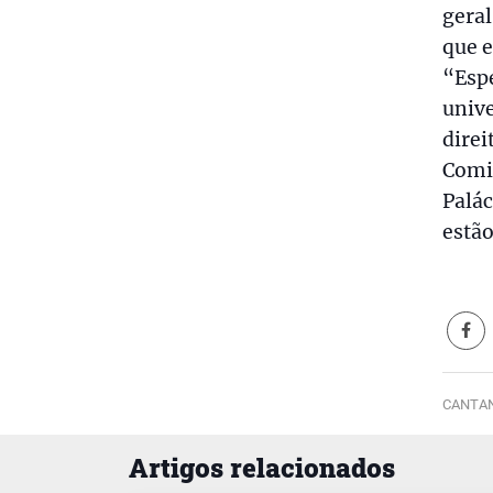
gera
que e
“Espe
unive
direi
Comis
Palác
estão
CANTAN
Artigos relacionados