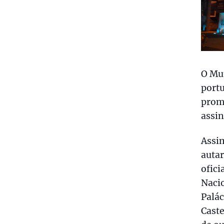
O Mu
portu
prom
assin
Assim
autar
ofici
Nacio
Palác
Caste