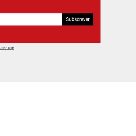
Subscrever
os de uso
.