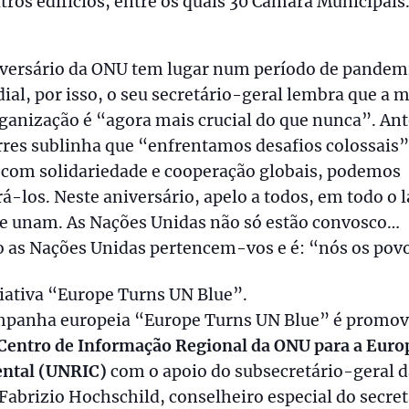
tros edifícios, entre os quais 30 Câmara Municipais
iversário da ONU tem lugar num período de pandem
al, por isso, o seu secretário-geral lembra que a 
ganização é “agora mais crucial do que nunca”. An
res sublinha que “enfrentamos desafios colossais”
“com solidariedade e cooperação globais, podemos
á-los. Neste aniversário, apelo a todos, em todo o 
se unam. As Nações Unidas não só estão convosco…
 as Nações Unidas pertencem-vos e é: “nós os pov
iativa “Europe Turns UN Blue”.
mpanha europeia “Europe Turns UN Blue” é promov
Centro de Informação Regional da ONU para a Euro
ental (UNRIC)
com o apoio do subsecretário-geral d
abrizio Hochschild, conselheiro especial do secre