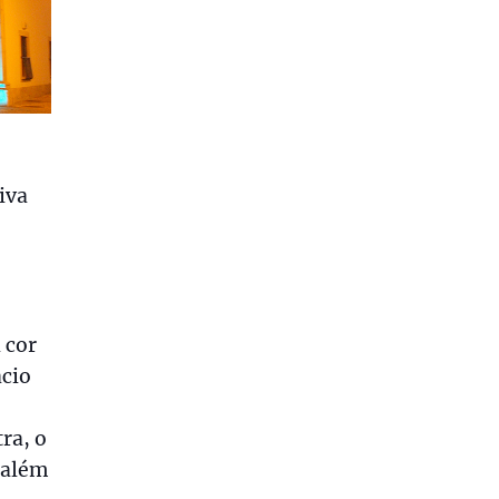
iva
 cor
ácio
ra, o
 além