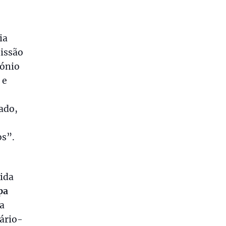
.
ia
missão
tónio
 e
lado,
os”.
ida
pa
a
tário-