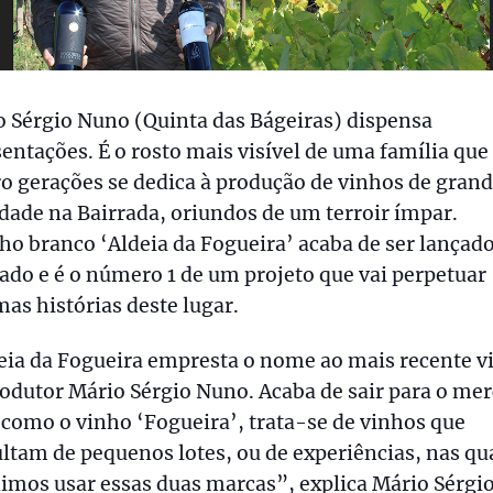
 Sérgio Nuno (Quinta das Bágeiras) dispensa
entações. É o rosto mais visível de uma família que
o gerações se dedica à produção de vinhos de gran
dade na Bairrada, oriundos de um terroir ímpar.
ho branco ‘Aldeia da Fogueira’ acaba de ser lançad
do e é o número 1 de um projeto que vai perpetuar
as histórias deste lugar.
eia da Fogueira empresta o nome ao mais recente v
odutor Mário Sérgio Nuno. Acaba de sair para o me
l como o vinho ‘Fogueira’, trata-se de vinhos que
ltam de pequenos lotes, ou de experiências, nas qu
imos usar essas duas marcas”, explica Mário Sérgi