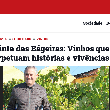
Sociedade
D
//
//
OMIA
SOCIEDADE
VINHOS
inta das Bágeiras: Vinhos que
rpetuam histórias e vivências