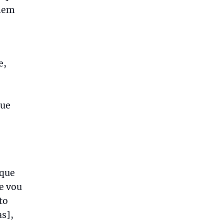
“nem
e,
que
 que
e vou
to
s],