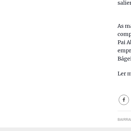
salie
As ma
comp
Pai A
empr
Bágei
Ler m
BAIRRA