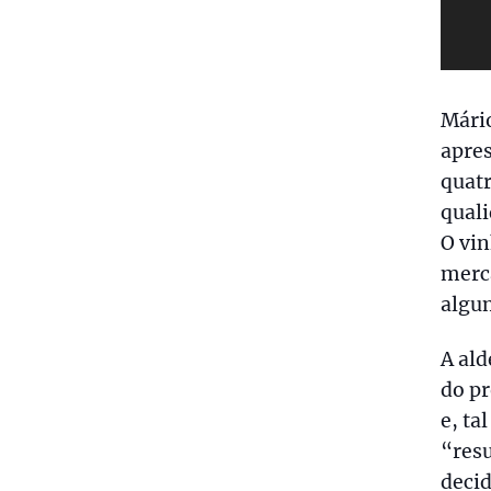
Mário
apres
quatr
quali
O vin
merca
algum
A ald
do pr
e, ta
“resu
decid