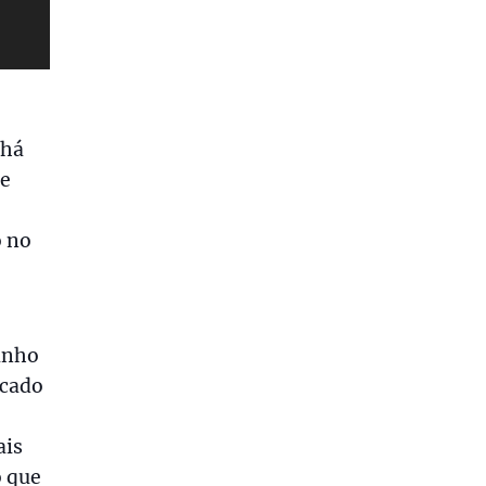
 há
de
o no
inho
rcado
ais
o que