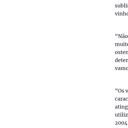
subl
vinh
“Não 
muit
oste
deter
vamo
“Os v
carac
ating
utili
2004 