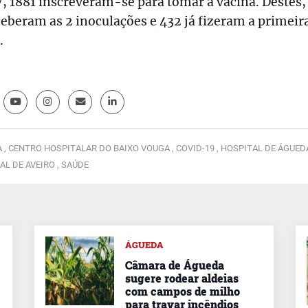
 1881 inscreveram-se para tomar a vacina. Destes,
ceberam as 2 inoculações e 432 já fizeram a primeir
.
 ,
CENTRO HOSPITALAR DO BAIXO VOUGA ,
COVID-19 ,
HOSPITAL DE ÁGUEDA
AL DE AVEIRO ,
SAÚDE
ÁGUEDA
Câmara de Águeda
sugere rodear aldeias
com campos de milho
para travar incêndios