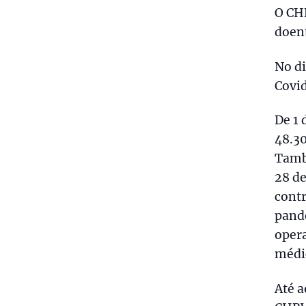
O CH
doent
No di
Covid
De 1 
48.30
Tamb
28 de
contr
pande
opera
médic
Até a