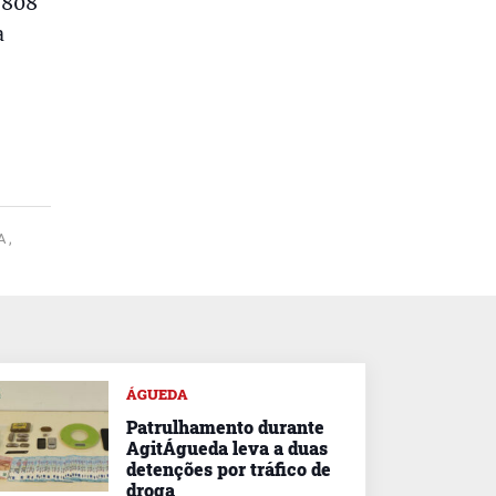
 808
a
 ,
ÁGUEDA
Patrulhamento durante
AgitÁgueda leva a duas
detenções por tráfico de
droga