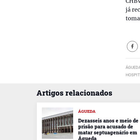
CHBV,
já re
toma
ÁGUEDA
HOSPIT
Artigos relacionados
ÁGUEDA
Dezasseis anos e meio de
prisão para acusado de
matar septuagenário em
Águeda