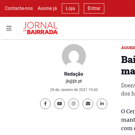
Contacte-nos
Assine já
Loja
Entrar
ÁGUE
Ba
ma
Redação
jb@jb.pt
Doent
29 de Janeiro de 2021 15:43
dos h
O Cen
mant
com 