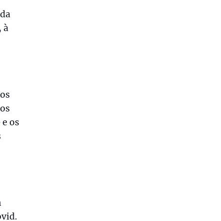
 da
 à
dos
 os
 e os
s
m
vid.