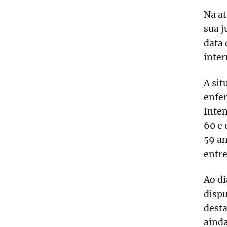
Na at
sua j
data 
inte
A sit
enfer
Inten
60 e 
59 an
entre
Ao di
disp
desta
ainda