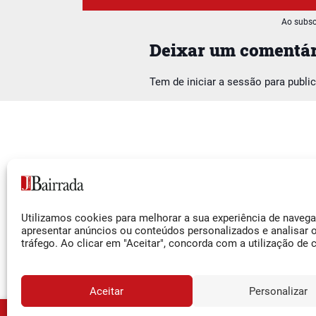
Ao subsc
Deixar um comentár
Tem de
iniciar a sessão
para publi
Siga-nos
Utilizamos cookies para melhorar a sua experiência de naveg
Facebook
apresentar anúncios ou conteúdos personalizados e analisar 
tráfego. Ao clicar em "Aceitar", concorda com a utilização de 
Instagram
YouTube
Aceitar
Personalizar