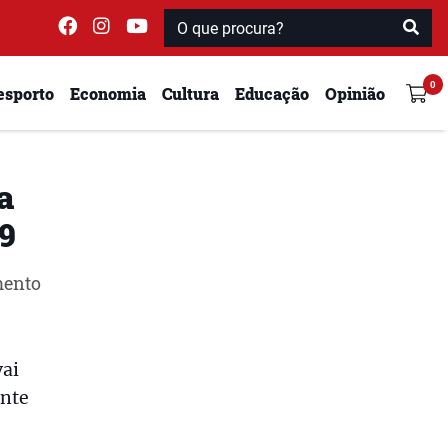
esporto
Economia
Cultura
Educação
Opinião
a
9
mento
vai
ente