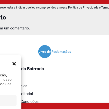
rever está a indicar que leu e compreendeu a nossa
Política de Privacidade e Term
io
car um comentário.
O Jornal da Bairrada
ação,
Contactos
o nosso
cookies.
Ficha Técnica
Estatuto Editorial
Termos e Condições