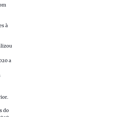
com
es à
alizou
020 a
à
ior.
s do