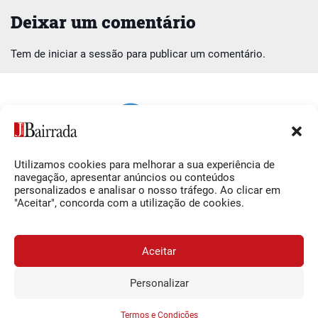
Deixar um comentário
Tem de
iniciar a sessão
para publicar um comentário.
Utilizamos cookies para melhorar a sua experiência de
Siga-nos
O Jornal da Bairrada
navegação, apresentar anúncios ou conteúdos
personalizados e analisar o nosso tráfego. Ao clicar em
Facebook
Contactos
"Aceitar", concorda com a utilização de cookies.
Instagram
Ficha Técnica
YouTube
Estatuto Editorial
Aceitar
Termos e Condições
Personalizar
JORNAL DA BAIRRADA
Assine o
a
Assinar
0,34€
© 2026 Jornal da Bairrada
partir de
/semana
Termos e Condições