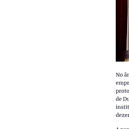
No â
empr
proto
de Du
insti
dezen