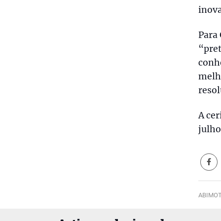
inova
Para 
“pre
conhe
melho
resol
A cer
julho
ABIMOT