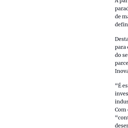
A pa
para
de m
defin
Desta
para 
do se
parce
Inov
“É es
inves
indus
Com 
“con
dese