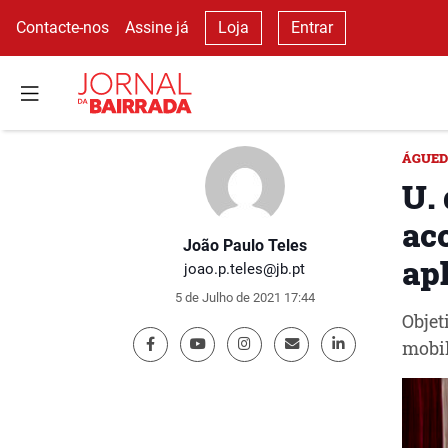
Contacte-nos
Assine já
Loja
Entrar
ÁGUE
U.
ac
João Paulo Teles
ap
joao.p.teles@jb.pt
5 de Julho de 2021 17:44
Objet
mobil