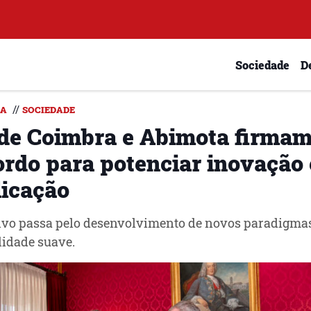
Sociedade
D
//
DA
SOCIEDADE
 de Coimbra e Abimota firma
ordo para potenciar inovação 
licação
ivo passa pelo desenvolvimento de novos paradigma
idade suave.