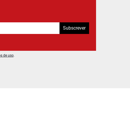
Subscrever
os de uso
.