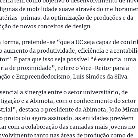
rceria tem como objetivo o desenvolvimento de nov
digmas de mobilidade suave através do melhorame
atérias-primas, da optimização de produções e da
ição de novos conceitos de design.
 forma, pretende-se “que a UC seja capaz de contri
o aumento da produtividade, eficiência e a rentabil
tor”. E para que isso seja possível “é essencial uma
ria de proximidade”, refere o Vice-Reitor para a
ação e Empreendedorismo, Luís Simões da Silva.
sencial a sinergia entre o setor universitário, de
tigação e a Abimota, com o conhecimento do setor
trial”, destaca o presidente da Abimota, João Mira
o protocolo agora assinado, as entidades prevêem
tar com a colaboração das camadas mais jovens no
nvolvimento tanto nas áreas de produção como de