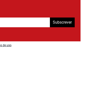
Subscrever
os de uso
.