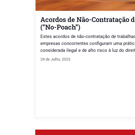
Acordos de Não-Contratação d
(“No-Poach”)
Estes acordos de não-contratação de trabalhad
empresas concorrentes configuram uma práti
considerada ilegal e de alto risco à luz do dir
não-contratação de trabalhadores – conhecid
24 de Julho, 2025
pactos através dos quais empregadores se co
funcionários uns dos outros, restringindo artifi