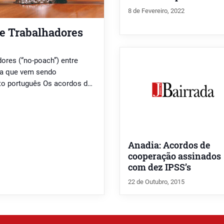
8 de Fevereiro, 2022
e Trabalhadores
ores (“no-poach”) entre
ca que vem sendo
eito português Os acordos de
os como “no-poach” – são
mprometem a não recrutar
cialmente […]
Anadia: Acordos de
cooperação assinados
com dez IPSS’s
22 de Outubro, 2015