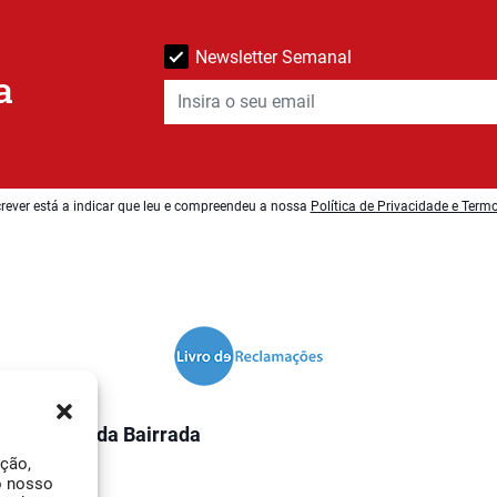
Newsletter Semanal
a
rever está a indicar que leu e compreendeu a nossa
Política de Privacidade e Term
O Jornal da Bairrada
ação,
Contactos
o nosso