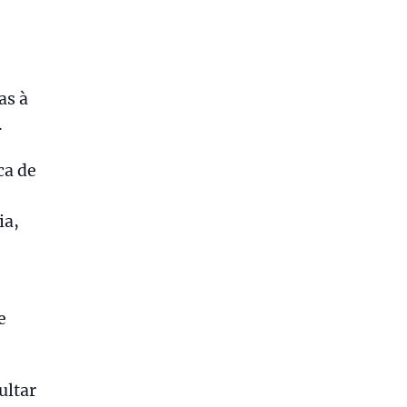
as à
.
ca de
ia,
e
ultar