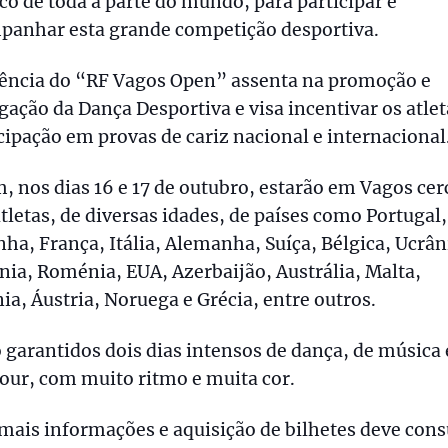
co de toda a parte do mundo, para participar e
panhar esta grande competição desportiva.
sência do “RF Vagos Open” assenta na promoção e
gação da Dança Desportiva e visa incentivar os atlet
cipação em provas de cariz nacional e internacional
, nos dias 16 e 17 de outubro, estarão em Vagos cer
tletas, de diversas idades, de países como Portugal,
ha, França, Itália, Alemanha, Suíça, Bélgica, Ucrân
nia, Roménia, EUA, Azerbaijão, Austrália, Malta,
ia, Áustria, Noruega e Grécia, entre outros.
 garantidos dois dias intensos de dança, de música 
our, com muito ritmo e muita cor.
mais informações e aquisição de bilhetes deve cons