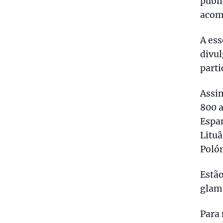
públi
acom
A es
divul
parti
Assim
800 a
Espan
Lituâ
Polón
Estão
glam
Para 