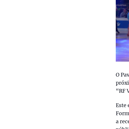
O Pav
próxi
“RF 
Este 
Form
a rec