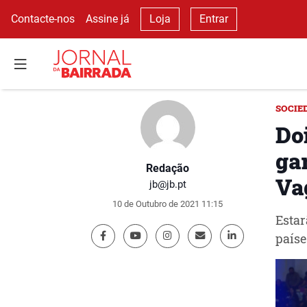
Contacte-nos
Assine já
Loja
Entrar
SOCIE
Do
gar
Redação
Va
jb@jb.pt
10 de Outubro de 2021 11:15
Estar
paíse