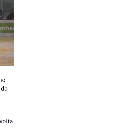
 no
 do
volta