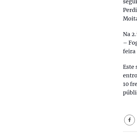
segui
Perdi
Moita
Na 2.
– Fog
feira
Este 
entr
10 fr
públi