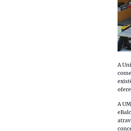
A Un
comem
exist
ofere
A UM
eBalc
atrav
conc