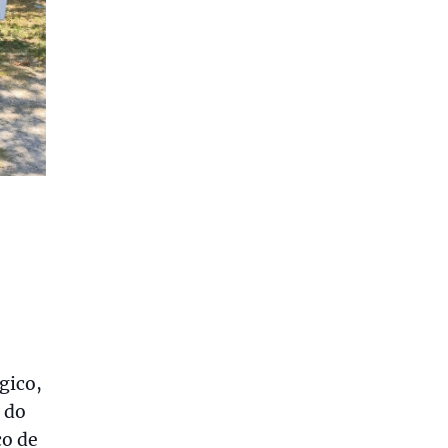
gico,
 do
ço de