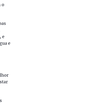
 o
oas
a
, e
água e
lhor
star
s