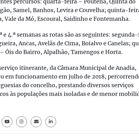
ntes percursos: quarta-feira – Poutena, Quinta do
gão, Samel, Banhos, Levira e Couvelha; quinta-feir
, Vale da Mó, Escoural, Saidinho e Fontemanha.
ª e 4.ª semanas as rotas são as seguintes: segunda-
ueira, Ancas, Avelãs de Cima, Boialvo e Canelas; q
 – Óis do Bairro, Alpalhão, Tamengos e Horta.
serviço itinerante, da Câmara Municipal de Anadia,
ou em funcionamento em julho de 2018, percorrend
eguesias do concelho, prestando diversos serviços
cos às populações mais isoladas e de menor mobili