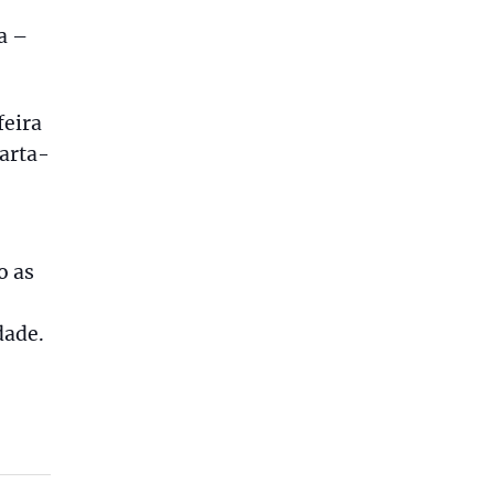
a –
feira
uarta-
o as
dade.