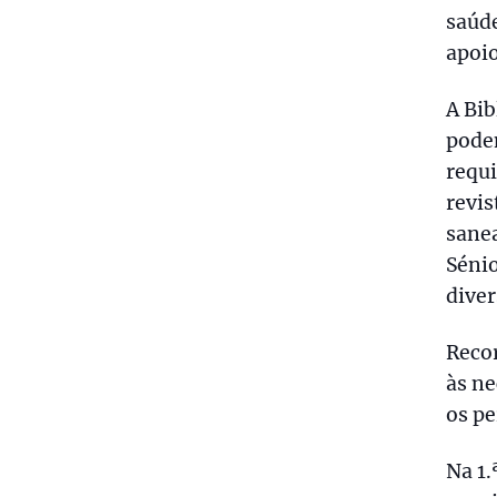
saúde
apoio
A Bib
podem
requi
revis
sane
Sénio
diver
Reco
às n
os p
Na 1.