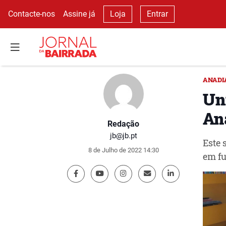
Contacte-nos
Assine já
Loja
Entrar
ANADI
Un
An
Redação
jb@jb.pt
Este 
8 de Julho de 2022 14:30
em fu