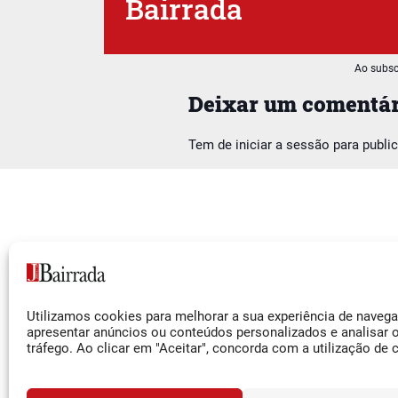
Bairrada
Ao subsc
Deixar um comentár
Tem de
iniciar a sessão
para publi
Siga-nos
Utilizamos cookies para melhorar a sua experiência de naveg
Facebook
apresentar anúncios ou conteúdos personalizados e analisar 
tráfego. Ao clicar em "Aceitar", concorda com a utilização de 
Instagram
YouTube