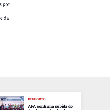
s por
ce da
DESPORTO
AFA confirma subida do