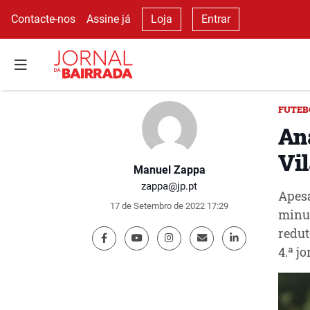
Contacte-nos
Assine já
Loja
Entrar
FUTEB
An
Vi
Manuel Zappa
zappa@jp.pt
Apesa
17 de Setembro de 2022 17:29
minut
redut
4.ª j