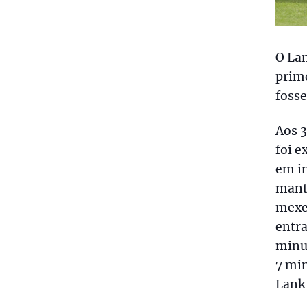
O Lan
prime
fosse
Aos 3
foi e
em in
mante
mexeu
entra
minut
7 min
Lank 