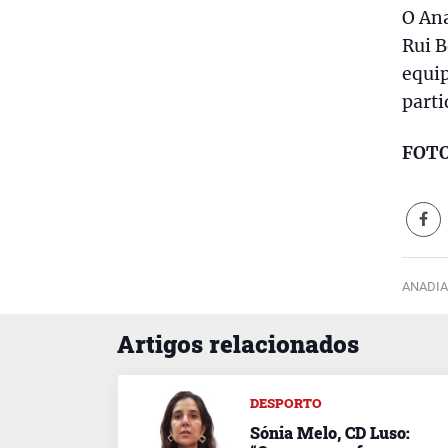
O An
Rui B
equip
parti
FOTO
ANADIA
Artigos relacionados
DESPORTO
Sónia Melo, CD Luso: