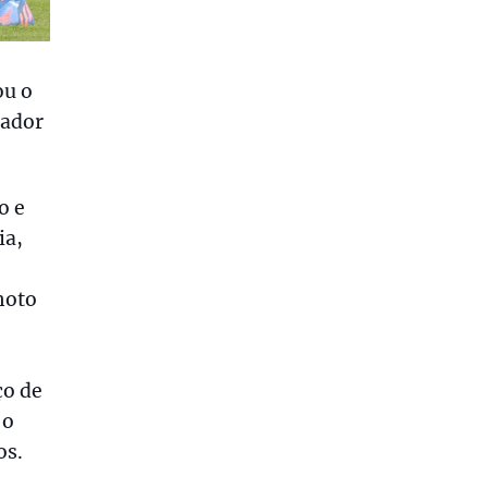
ou o
cador
o e
ia,
hoto
ço de
 o
os.