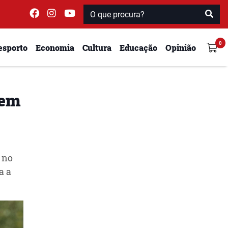
esporto
Economia
Cultura
Educação
Opinião
 em
 no
a a