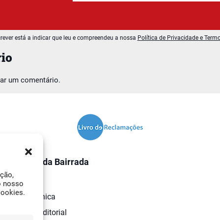
rever está a indicar que leu e compreendeu a nossa
Política de Privacidade e Term
io
car um comentário.
O Jornal da Bairrada
ação,
Contactos
o nosso
cookies.
Ficha Técnica
Estatuto Editorial