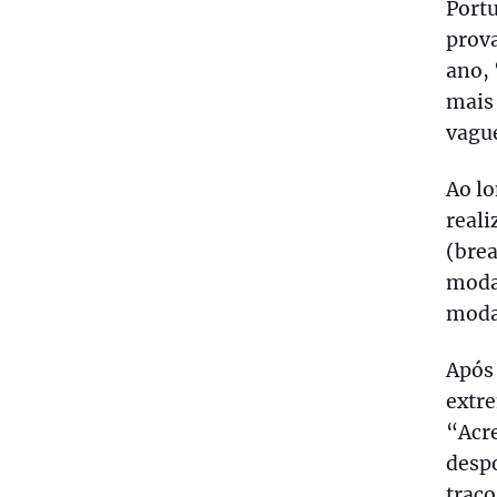
Portu
prova
ano, 
mais
vague
Ao lo
reali
(bre
modal
modal
Após 
extre
“Acre
despo
traço