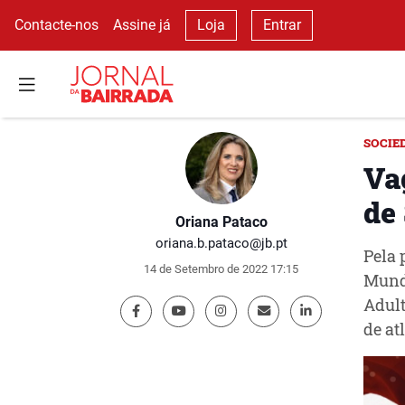
Contacte-nos
Assine já
Loja
Entrar
SOCIE
Va
de
Oriana Pataco
oriana.b.pataco@jb.pt
Pela 
14 de Setembro de 2022 17:15
Mundi
Adult
de at