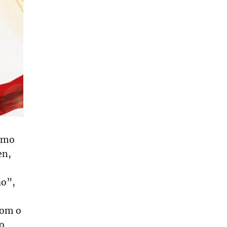
ximo
en,
ão”,
com o
 o