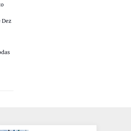
to
e Dez
odas