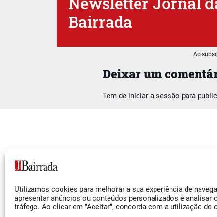
Newsletter Jornal d
Bairrada
Ao subsc
Deixar um comentár
Tem de
iniciar a sessão
para publi
Siga-nos
Utilizamos cookies para melhorar a sua experiência de naveg
Facebook
apresentar anúncios ou conteúdos personalizados e analisar 
tráfego. Ao clicar em "Aceitar", concorda com a utilização de 
Instagram