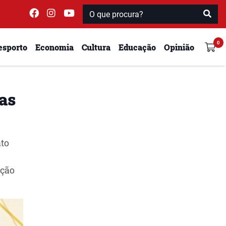
esporto
Economia
Cultura
Educação
Opinião
ças
ato
ação