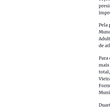
presi
impre
Pela 
Mund
Adult
de at
Para 
mais
total
Vieir
Form
Munic
Duart