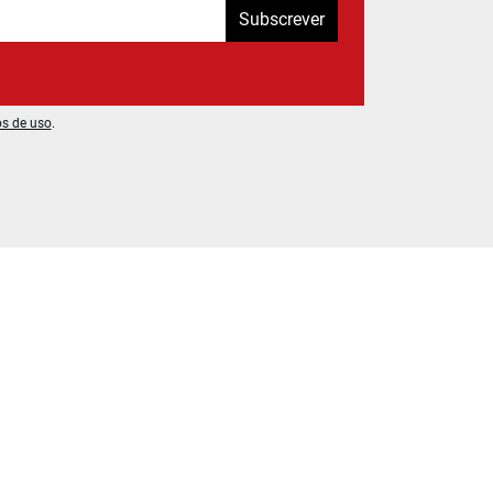
Subscrever
os de uso
.