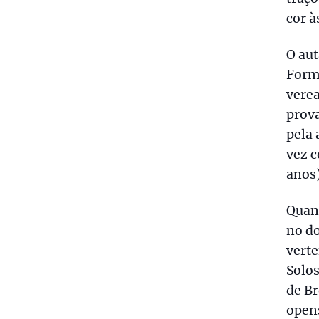
cor à
O aut
Form
vere
prova
pela 
vez c
anos)
Quant
no do
verte
Solo
de Br
opens