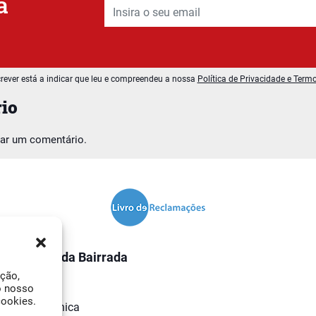
a
rever está a indicar que leu e compreendeu a nossa
Política de Privacidade e Term
io
car um comentário.
O Jornal da Bairrada
ação,
Contactos
o nosso
cookies.
Ficha Técnica