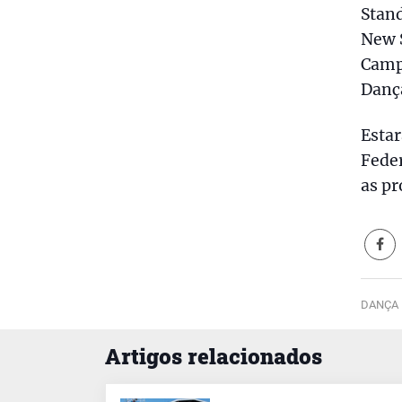
Stan
New 
Campe
Danç
Estar
Feder
as pr
DANÇA 
Artigos relacionados