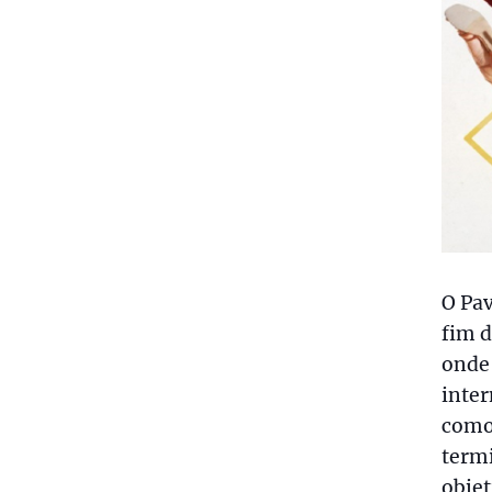
O Pav
fim d
onde 
inter
como
termi
objet