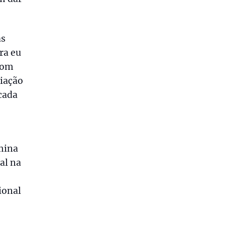
as
ra eu
com
ciação
cada
rmina
al na
e
ional