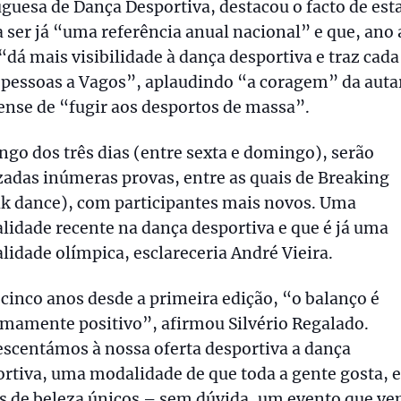
guesa de Dança Desportiva, destacou o facto de est
 ser já “uma referência anual nacional” e que, ano
“dá mais visibilidade à dança desportiva e traz cada
 pessoas a Vagos”, aplaudindo “a coragem” da auta
nse de “fugir aos desportos de massa”.
ngo dos três dias (entre sexta e domingo), serão
zadas inúmeras provas, entre as quais de Breaking
ak dance), com participantes mais novos. Uma
idade recente na dança desportiva e que é já uma
idade olímpica, esclareceria André Vieira.
cinco anos desde a primeira edição, “o balanço é
mamente positivo”, afirmou Silvério Regalado.
scentámos à nossa oferta desportiva a dança
rtiva, uma modalidade de que toda a gente gosta, 
s de beleza únicos – sem dúvida, um evento que ve