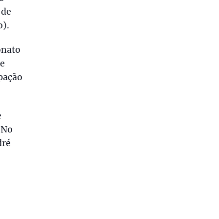
 de
o).
onato
de
ipação
e
 No
dré