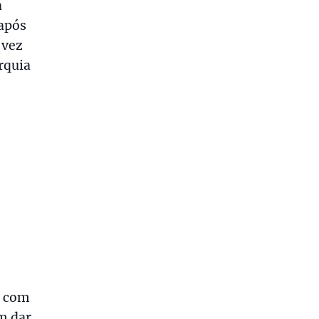
a
 após
 vez
rquia
e com
m dar