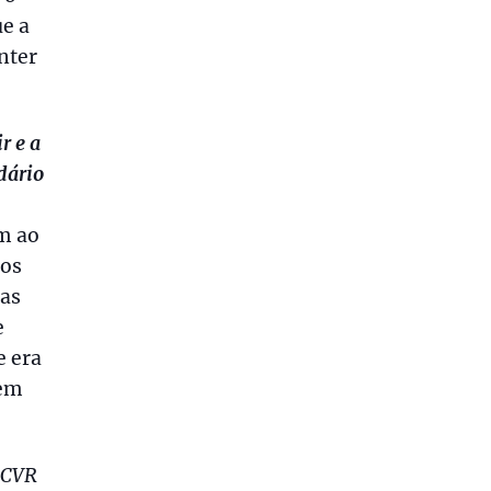
e a
nter
r e a
dário
em ao
mos
as
e
e era
 em
a CVR