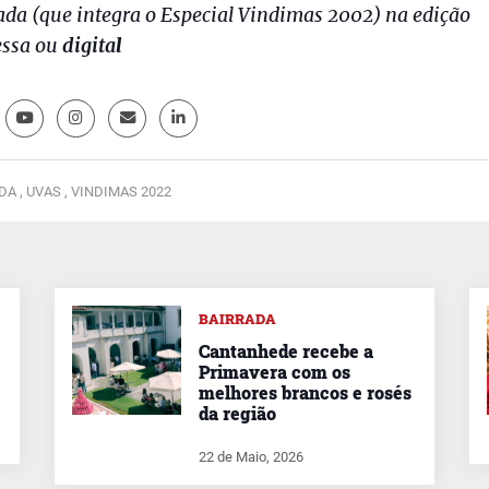
ada (que integra o Especial Vindimas 2002) na edição
essa ou
digita
l
DA ,
UVAS ,
VINDIMAS 2022
BAIRRADA
Cantanhede recebe a
Primavera com os
melhores brancos e rosés
da região
22 de Maio, 2026