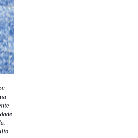
ou
 na
ente
idade
a.
uito