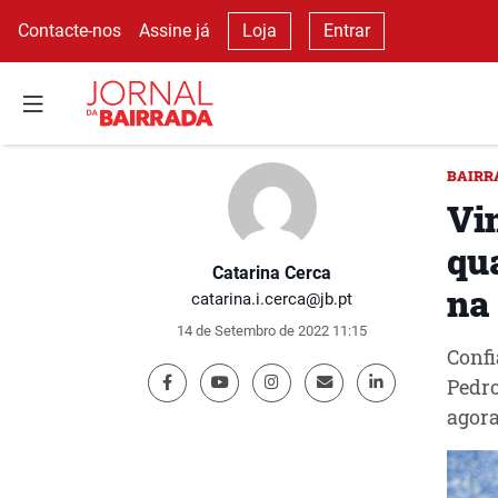
Contacte-nos
Assine já
Loja
Entrar
BAIRR
Vi
qu
Catarina Cerca
na
catarina.i.cerca@jb.pt
14 de Setembro de 2022 11:15
Confi
Pedro
agora