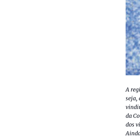
A reg
seja,
vindi
da Co
dos v
Ainda