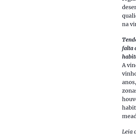
dese
quali
na v
Tendo
falta
habit
A vin
vinho
anos
zona
houve
habit
mead
Leia 