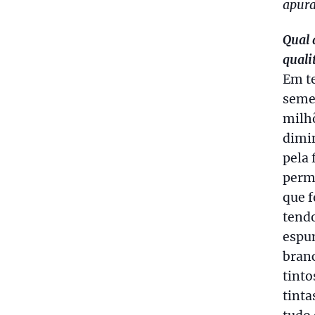
apura
Qual 
quali
Em t
semel
milhõ
dimin
pela 
perm
que f
tendo
espu
branc
tinto
tinta