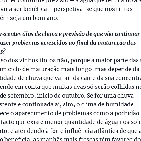
correr conforme previsto – a água que tem caído at
vir a ser benéfica – perspetiva-se que nos tintos
ém seja um bom ano.
 recentes dias de chuva e previsão de que vão continuar
razer problemas acrescidos no final da maturação dos
s?
so dos vinhos tintos não, porque a maior parte das
um ciclo de maturação mais longo, mas depende da
idade de chuva que vai ainda cair e da sua concentr
tendo em conta que muitas uvas só serão colhidas n
 de setembro, início de outubro. Se for uma chuva
stente e continuada aí, sim, o clima de humidade
rece o aparecimento de problemas como a podridão.
facto que existe menor quantidade de água nos sol
to, e atendendo à forte influência atlântica de que 
o beneficia, as manhãs mais frescas têm favorecido