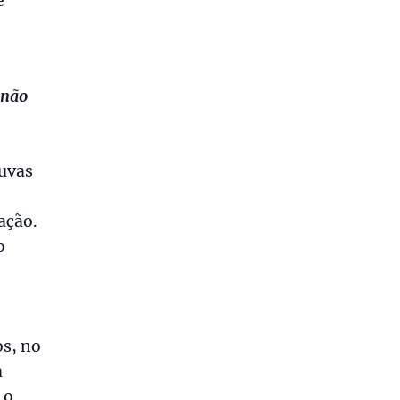
é
 não
 uvas
ação.
o
os, no
a
 o