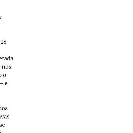
e
 18
fetada
e nos
o o
 – e
dos
uvas
se