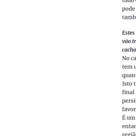
tudo 
pode 
tamb
Estes
vão t
cacho
No ca
tem 
quant
Isto 
final
persi
favo
É um 
entan
regiã