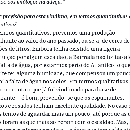
do dos enólogos na adega.”
a previsão para esta vindima, em termos quantitativos 
tativos?
ermos quantitativos, prevemos uma produção
hante ao valor do ano passado, ou seja, de cerca de
es de litros. Embora tenha existido uma ligeira
uição por algum escaldão, a Bairrada não foi tão a
falta de água, por estarmos perto do Atlântico, o qu
ite ter alguma humidade, que compensou um pouc
oi a falta de água nos solos. Em termos qualitativos
 em conta o que já foi vindimado para base de
mante – é bom, prevendo-se que os espumantes,
os e rosados tenham excelente qualidade. No caso 
s temos de aguardar mais um pouco, até porque as 
s foram as que mais sofreram com o escaldão. Mas, 