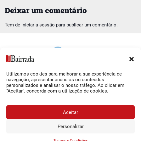
Deixar um comentário
Tem de
iniciar a sessão
para publicar um comentário.
Utilizamos cookies para melhorar a sua experiência de
Siga-nos
O Jornal da Bairrada
navegação, apresentar anúncios ou conteúdos
personalizados e analisar o nosso tráfego. Ao clicar em
Facebook
Contactos
"Aceitar", concorda com a utilização de cookies.
Instagram
Ficha Técnica
YouTube
Estatuto Editorial
Aceitar
Termos e Condições
Personalizar
JORNAL DA BAIRRADA
Assine o
a
Assinar
0,34€
© 2026 Jornal da Bairrada
partir de
/semana
Termos e Condições