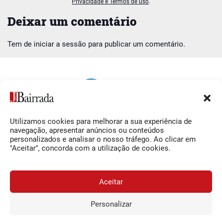
Privacidade e Termos de uso
.
Deixar um comentário
Tem de
iniciar a sessão
para publicar um comentário.
Utilizamos cookies para melhorar a sua experiência de
Siga-nos
O Jornal da Bairrada
navegação, apresentar anúncios ou conteúdos
personalizados e analisar o nosso tráfego. Ao clicar em
Facebook
Contactos
"Aceitar", concorda com a utilização de cookies.
Instagram
Ficha Técnica
YouTube
Estatuto Editorial
Aceitar
Termos e Condições
Personalizar
JORNAL DA BAIRRADA
Assine o
a
Assinar