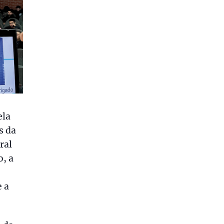
ela
s da
ral
, a
e a