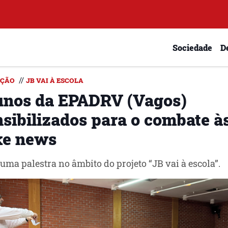
Sociedade
D
//
AÇÃO
JB VAI À ESCOLA
unos da EPADRV (Vagos)
nsibilizados para o combate à
ke news
uma palestra no âmbito do projeto “JB vai à escola”.