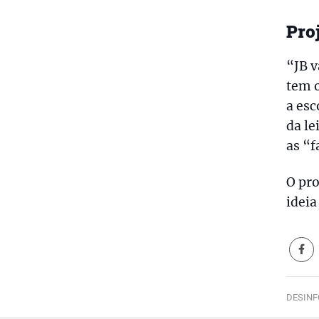
Pro
“JB v
tem o
a esc
da le
as “f
O pro
ideia
DESINF