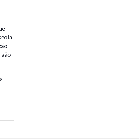
ue
scola
ção
 são
a