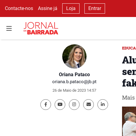
Contacte-nos
Assine já
Loja
Entrar
EDUC
Al
se
Oriana Pataco
fa
oriana.b.pataco@jb.pt
26 de Maio de 2023 14:57
Mais 