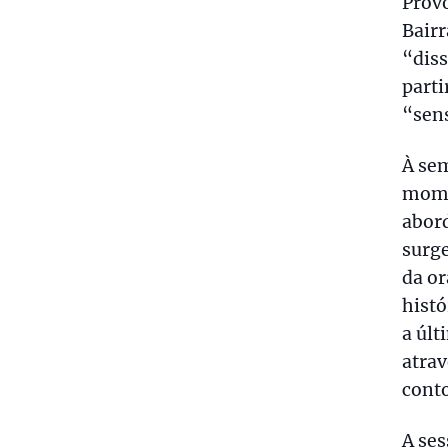
Provo
Bair
“diss
parti
“sen
À se
mome
abord
surg
da or
histó
a últ
atra
conto
A ses