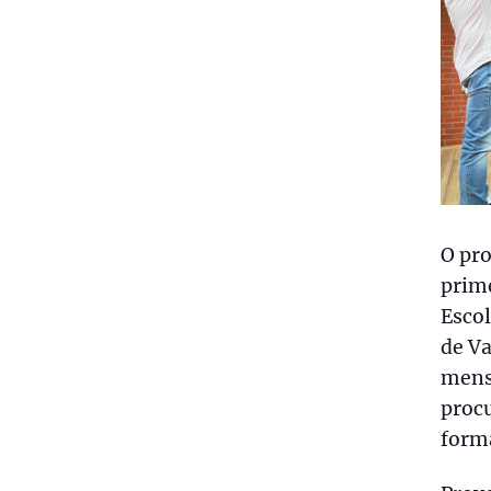
O pro
prime
Escol
de V
mensa
procu
forma