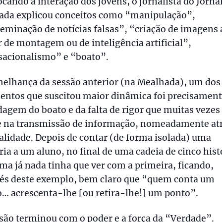
cando a interação dos jovens, o jornalista do Jorna
rada explicou conceitos como “manipulação”,
eminação de notícias falsas”, “criação de imagens 
r de montagem ou de inteligência artificial”,
sacionalismo” e “boato”.
melhança da sessão anterior (na Mealhada), um dos
ntos que suscitou maior dinâmica foi precisament
agem do boato e da falta de rigor que muitas vezes
e na transmissão de informação, nomeadamente at
alidade. Depois de contar (de forma isolada) uma
ria a um aluno, no final de uma cadeia de cinco hist
ima já nada tinha que ver com a primeira, ficando,
vés deste exemplo, bem claro que “quem conta um
… acrescenta-lhe [ou retira-lhe!] um ponto”.
são terminou com o poder e a força da “Verdade”.