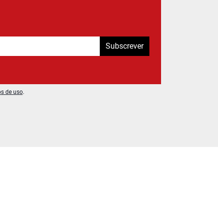
Subscrever
os de uso
.