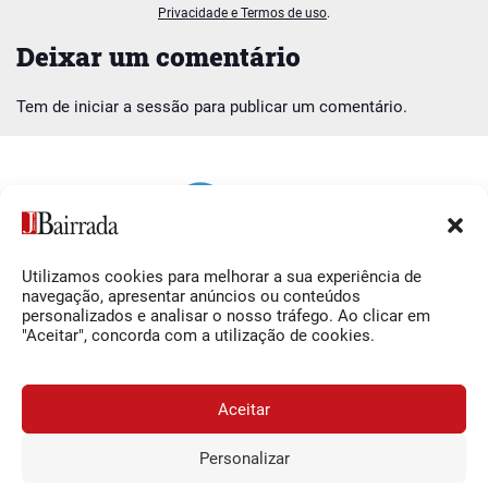
Privacidade e Termos de uso
.
Deixar um comentário
Tem de
iniciar a sessão
para publicar um comentário.
Utilizamos cookies para melhorar a sua experiência de
Siga-nos
O Jornal da Bairrada
navegação, apresentar anúncios ou conteúdos
personalizados e analisar o nosso tráfego. Ao clicar em
Facebook
Contactos
"Aceitar", concorda com a utilização de cookies.
Instagram
Ficha Técnica
YouTube
Estatuto Editorial
Aceitar
Termos e Condições
Personalizar
JORNAL DA BAIRRADA
Assine o
a