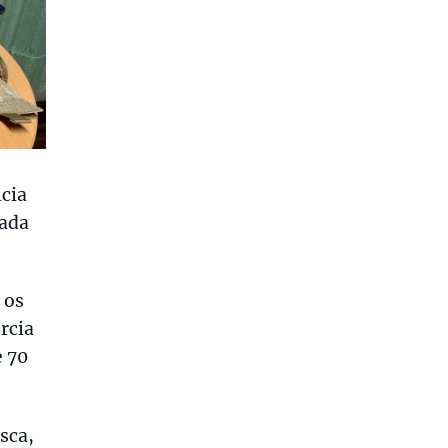
cia
sada
 os
rcia
e 70
sca,