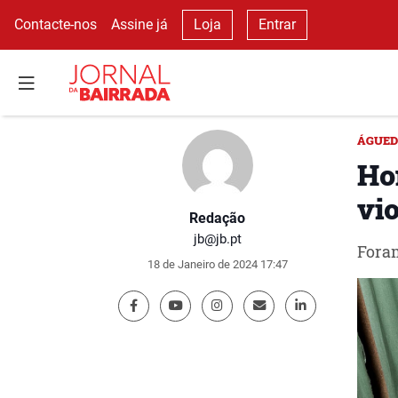
Contacte-nos
Assine já
Loja
Entrar
ÁGUE
Ho
vi
Redação
jb@jb.pt
Foram
18 de Janeiro de 2024 17:47