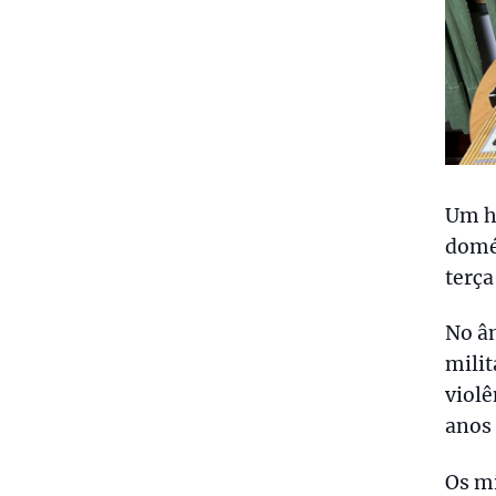
Um ho
domés
terça
No âm
milit
violê
anos 
Os m