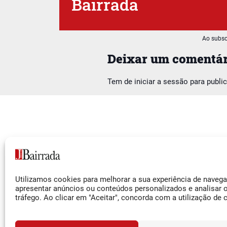
Bairrada
Ao subsc
Deixar um comentár
Tem de
iniciar a sessão
para publi
Siga-nos
Utilizamos cookies para melhorar a sua experiência de naveg
Facebook
apresentar anúncios ou conteúdos personalizados e analisar 
tráfego. Ao clicar em "Aceitar", concorda com a utilização de 
Instagram
YouTube