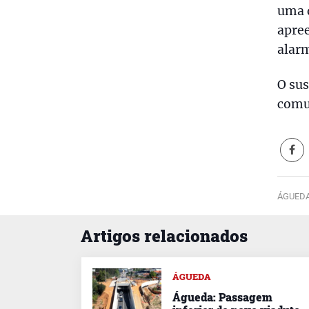
uma d
apree
alarm
O sus
comun
ÁGUEDA
Artigos relacionados
ÁGUEDA
Águeda: Passagem