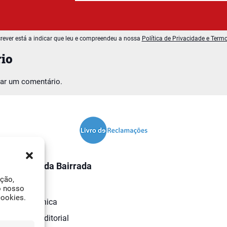
rever está a indicar que leu e compreendeu a nossa
Política de Privacidade e Term
io
car um comentário.
O Jornal da Bairrada
ação,
Contactos
o nosso
cookies.
Ficha Técnica
Estatuto Editorial