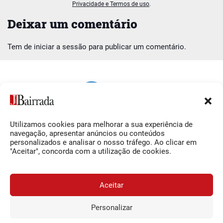
Privacidade e Termos de uso
.
Deixar um comentário
Tem de
iniciar a sessão
para publicar um comentário.
Utilizamos cookies para melhorar a sua experiência de
Siga-nos
O Jornal da Bairrada
navegação, apresentar anúncios ou conteúdos
personalizados e analisar o nosso tráfego. Ao clicar em
Facebook
Contactos
"Aceitar", concorda com a utilização de cookies.
Instagram
Ficha Técnica
YouTube
Estatuto Editorial
Aceitar
Termos e Condições
Personalizar
JORNAL DA BAIRRADA
Assine o
a
Assinar