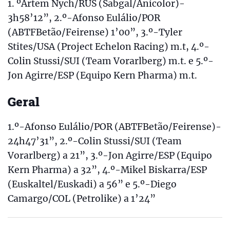
1. ºArtem Nych/RUS (Sabgal/Anicolor)-
3h58’12”, 2.º-Afonso Eulálio/POR
(ABTFBetão/Feirense) 1’00”, 3.º-Tyler
Stites/USA (Project Echelon Racing) m.t, 4.º-
Colin Stussi/SUI (Team Vorarlberg) m.t. e 5.º-
Jon Agirre/ESP (Equipo Kern Pharma) m.t.
Geral
1.º-Afonso Eulálio/POR (ABTFBetão/Feirense)-
24h47’31”, 2.º-Colin Stussi/SUI (Team
Vorarlberg) a 21”, 3.º-Jon Agirre/ESP (Equipo
Kern Pharma) a 32”, 4.º-Mikel Biskarra/ESP
(Euskaltel/Euskadi) a 56” e 5.º-Diego
Camargo/COL (Petrolike) a 1’24”