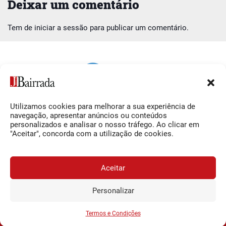
Deixar um comentário
Tem de
iniciar a sessão
para publicar um comentário.
Utilizamos cookies para melhorar a sua experiência de
Siga-nos
O Jornal da Bairrada
navegação, apresentar anúncios ou conteúdos
personalizados e analisar o nosso tráfego. Ao clicar em
Facebook
Contactos
"Aceitar", concorda com a utilização de cookies.
Instagram
Ficha Técnica
YouTube
Estatuto Editorial
Aceitar
Termos e Condições
Personalizar
JORNAL DA BAIRRADA
Assine o
a
Assinar
0,34€
© 2026 Jornal da Bairrada
partir de
/semana
Termos e Condições