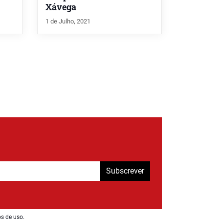
Xávega
1 de Julho, 2021
Subscrever
os de uso
.